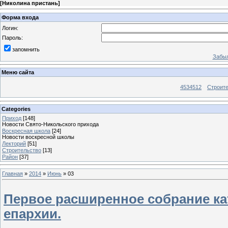
[
Николина пристань
]
Форма входа
Логин:
Пароль:
запомнить
Забыл
Меню сайта
4534512
Строит
Categories
Приход
[148]
Новости Свято-Никольского прихода
Воскресная школа
[24]
Новости воскресной школы
Лекторий
[51]
Строительство
[13]
Район
[37]
Главная
»
2014
»
Июнь
»
03
Первое расширенное собрание ка
епархии.