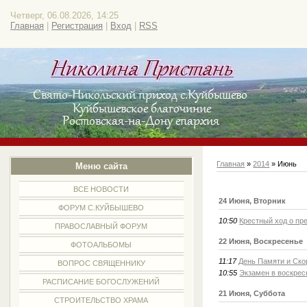
Четверг, 06.08.2026, 14:25
Главная
|
Регистрация
|
Вход
|
RSS
Главная
»
2014
»
Июнь
Меню сайта
ВСЕ НОВОСТИ
24 Июня, Вторник
ФОРУМ С.КУЙБЫШЕВО
10:50
Крестный ход о пр
ПРАВОСЛАВНЫЙ ФОРУМ
22 Июня, Воскресенье
ФОТОАЛЬБОМЫ
11:17
День Памяти и Ско
ВОПРОС СВЯЩЕННИКУ
10:55
Экзамен в воскрес
РАСПИСАНИЕ БОГОСЛУЖЕНИЙ
21 Июня, Суббота
СТРОИТЕЛЬСТВО ХРАМА