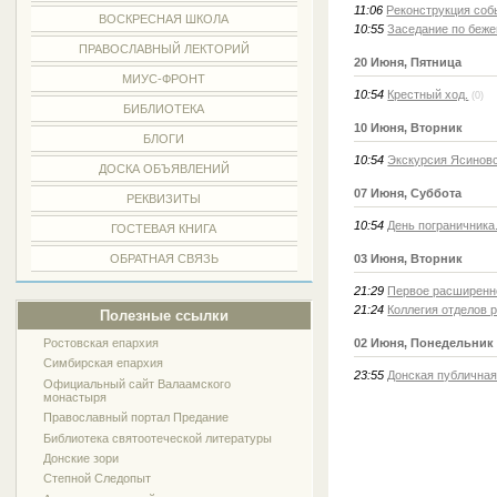
11:06
Реконструкция соб
ВОСКРЕСНАЯ ШКОЛА
10:55
Заседание по беже
ПРАВОСЛАВНЫЙ ЛЕКТОРИЙ
20 Июня, Пятница
МИУС-ФРОНТ
10:54
Крестный ход.
(0)
БИБЛИОТЕКА
10 Июня, Вторник
БЛОГИ
10:54
Экскурсия Ясино
ДОСКА ОБЪЯВЛЕНИЙ
07 Июня, Суббота
РЕКВИЗИТЫ
10:54
День пограничника
ГОСТЕВАЯ КНИГА
ОБРАТНАЯ СВЯЗЬ
03 Июня, Вторник
21:29
Первое расширенно
21:24
Коллегия отделов 
Полезные ссылки
Ростовская епархия
02 Июня, Понедельник
Симбирская епархия
23:55
Донская публичная
Официальный сайт Валаамского
монастыря
Православный портал Предание
Библиотека святоотеческой литературы
Донские зори
Степной Следопыт