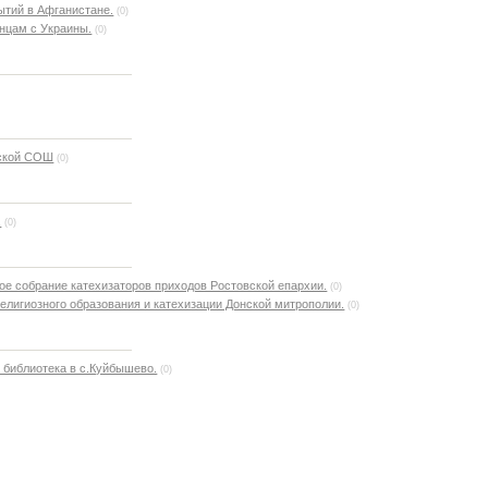
ытий в Афганистане.
(0)
нцам с Украины.
(0)
вской СОШ
(0)
.
(0)
е собрание катехизаторов приходов Ростовской епархии.
(0)
религиозного образования и катехизации Донской митрополии.
(0)
 библиотека в с.Куйбышево.
(0)