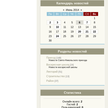
Календарь новостей
«
Июнь 2014
»
Пн
Вт
Ср
Чт
Пт
Сб
Вс
1
2
3
4
5
6
7
8
9
10
11
12
13
14
15
16
17
18
19
20
21
22
23
24
25
26
27
28
29
30
Разделы новостей
Приход
[148]
Новости Свято-Никольского прихода
Воскресная школа
[24]
Новости воскресной школы
Лекторий
[51]
Строительство
[13]
Район
[37]
Статистика
Онлайн всего:
2
Гостей:
2
Пользователей:
0