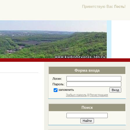
Приветствую Вас
Гость
!
Форма входа
Логин:
Пароль:
запомнить
Забыл пароль
|
Регистрация
Поиск