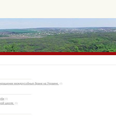
екращении междоусобныя брани на Украине.
(0)
рби
(0)
ной школе.
(0)