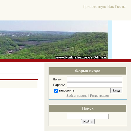
Приветствую Вас
Гость
!
Форма входа
Логин:
Пароль:
запомнить
Забыл пароль
|
Регистрация
Поиск