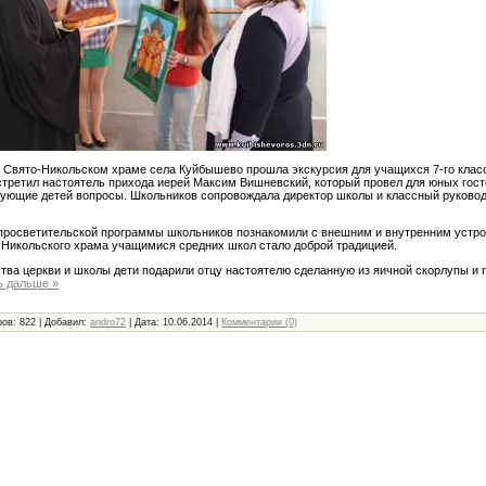
в Свято-Никольском храме села Куйбышево прошла экскурсия для учащихся 7-го кла
третил настоятель прихода иерей Максим Вишневский, который провел для юных гост
сующие детей вопросы. Школьников сопровождала директор школы и классный руково
просветительской программы школьников познакомили с внешним и внутренним устр
Никольского храма учащимися средних школ стало доброй традицией.
ства церкви и школы дети подарили отцу настоятелю сделанную из яичной скорлупы 
ь дальше »
ов: 822 | Добавил:
andro72
| Дата:
10.06.2014
|
Комментарии (0)