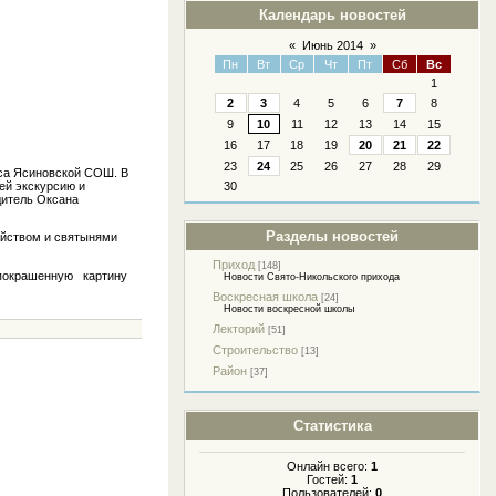
Календарь новостей
«
Июнь 2014
»
Пн
Вт
Ср
Чт
Пт
Сб
Вс
1
2
3
4
5
6
7
8
9
10
11
12
13
14
15
16
17
18
19
20
21
22
23
24
25
26
27
28
29
сса Ясиновской СОШ. В
ей экскурсию и
30
дитель Оксана
Разделы новостей
ойством и святынями
Приход
[148]
и покрашенную картину
Новости Свято-Никольского прихода
Воскресная школа
[24]
Новости воскресной школы
Лекторий
[51]
Строительство
[13]
Район
[37]
Статистика
Онлайн всего:
1
Гостей:
1
Пользователей:
0