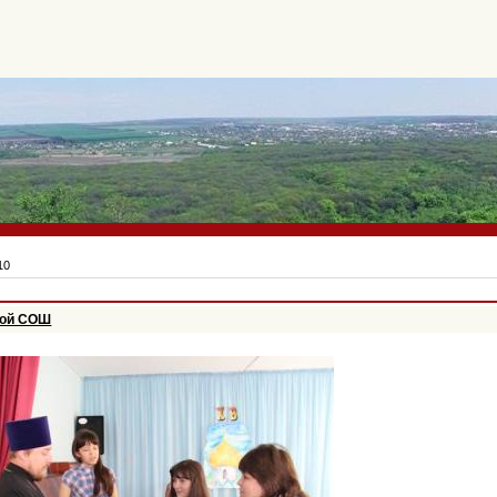
10
кой СОШ