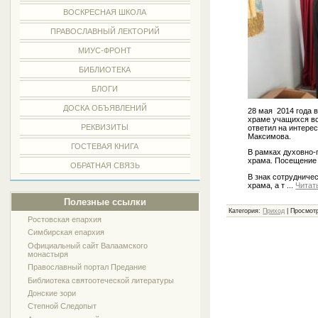
ВОСКРЕСНАЯ ШКОЛА
ПРАВОСЛАВНЫЙ ЛЕКТОРИЙ
МИУС-ФРОНТ
БИБЛИОТЕКА
БЛОГИ
ДОСКА ОБЪЯВЛЕНИЙ
28 мая 2014 года 
храме учащихся вс
РЕКВИЗИТЫ
ответил на интере
Максимова.
ГОСТЕВАЯ КНИГА
В рамках духовно-
храма. Посещение 
ОБРАТНАЯ СВЯЗЬ
В знак сотрудниче
храма, а т
...
Читат
Полезные ссылки
Категория:
Приход
| Просмотр
Ростовская епархия
Симбирская епархия
Официальный сайт Валаамского
монастыря
Православный портал Предание
Библиотека святоотеческой литературы
Донские зори
Степной Следопыт