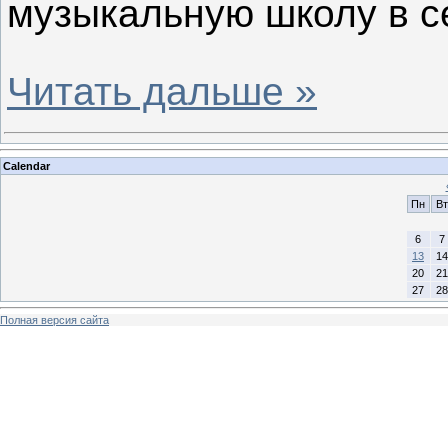
музыкальную школу в с
Инициато
Читать дальше »
Calendar
Пн
Вт
6
7
13
14
20
21
27
28
Полная версия сайта