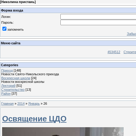
[
Николина пристань
]
Форма входа
Логин:
Пароль:
запомнить
Забыл
Меню сайта
4534512
Строит
Categories
Приход
[148]
Новости Свято-Никольского прихода
Воскресная школа
[24]
Новости воскресной школы
Лекторий
[51]
Строительство
[13]
Район
[37]
Главная
»
2014
»
Январь
»
26
Освящение ЦДО