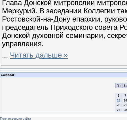
Глава Донской митрополии митропо
Меркурий. В заседании Коллегии та
Ростовской-на-Дону епархии, руков
председатель Приходского совета Ро
Донской духовной семинарии, секре
управления.
...
Читать дальше »
Calendar
Пн
Вт
6
7
13
14
20
21
27
28
Полная версия сайта