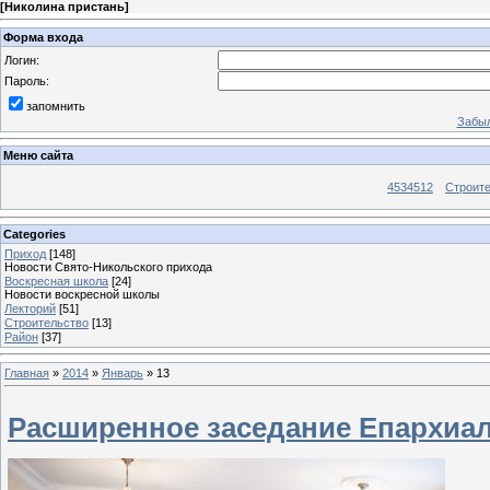
[
Николина пристань
]
Форма входа
Логин:
Пароль:
запомнить
Забыл
Меню сайта
4534512
Строит
Categories
Приход
[148]
Новости Свято-Никольского прихода
Воскресная школа
[24]
Новости воскресной школы
Лекторий
[51]
Строительство
[13]
Район
[37]
Главная
»
2014
»
Январь
»
13
Расширенное заседание Епархиал