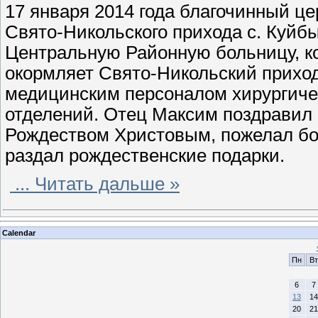
17 января 2014 года благочинный це
Свято-Никольского прихода с. Куй
Центральную Районную больницу, ко
окормляет Свято-Никольский приход
медицинским персоналом хирургическ
отделений. Отец Максим поздравил 
Рождеством Христовым, пожелал бо
раздал рождественские подарки.
...
Читать дальше »
Calendar
Пн
Вт
6
7
13
14
20
21