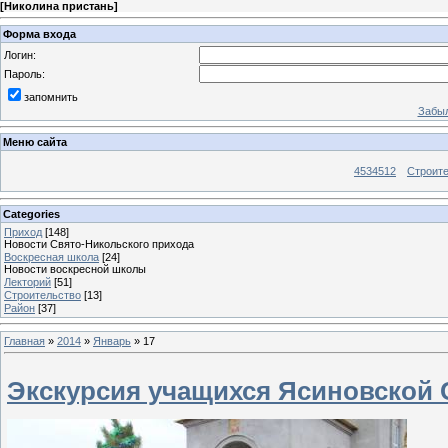
[
Николина пристань
]
Форма входа
Логин:
Пароль:
запомнить
Забыл
Меню сайта
4534512
Строит
Categories
Приход
[148]
Новости Свято-Никольского прихода
Воскресная школа
[24]
Новости воскресной школы
Лекторий
[51]
Строительство
[13]
Район
[37]
Главная
»
2014
»
Январь
»
17
Экскурсия учащихся Ясиновской