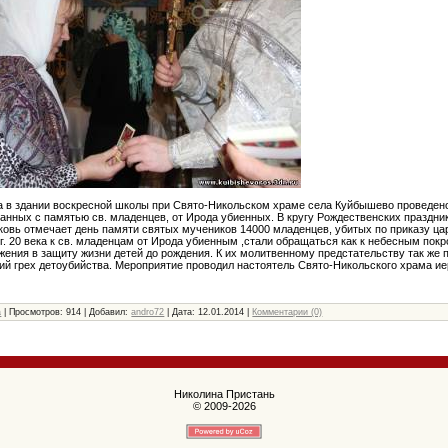
да в здании воскресной школы при Свято-Никольском храме села Куйбышево проведен
анных с памятью св. младенцев, от Ирода убиенных. В кругу Рождественских празднико
овь отмечает день памяти святых мучеников 14000 младенцев, убитых по приказу ца
гг. 20 века к св. младенцам от Ирода убиенным ,стали обращаться как к небесным пок
жения в защиту жизни детей до рождения. К их молитвенному предстательству так же 
й грех детоубийства. Мероприятие проводил настоятель Свято-Никольского храма и
а
| Просмотров: 914 | Добавил:
andro72
| Дата:
12.01.2014
|
Комментарии (0)
Николина Пристань
© 2009-2026