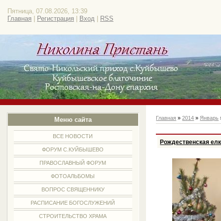
Пятница, 07.08.2026, 13:39
Главная
|
Регистрация
|
Вход
|
RSS
Главная
»
2014
»
Январь
Меню сайта
ВСЕ НОВОСТИ
Рождественская елк
ФОРУМ С.КУЙБЫШЕВО
ПРАВОСЛАВНЫЙ ФОРУМ
ФОТОАЛЬБОМЫ
ВОПРОС СВЯЩЕННИКУ
РАСПИСАНИЕ БОГОСЛУЖЕНИЙ
СТРОИТЕЛЬСТВО ХРАМА