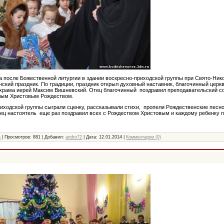
да после Божественной литургии в здании воскресно-приходской группы при Свято-Ни
ский праздник. По традиции, праздник открыл духовный наставник, благочинный цер
 храма иерей Максим Вишневский. Отец благочинный поздравил преподавательский сос
тлым Христовым Рождеством.
иходской группы сыграли сценку, рассказывали стихи, пропели Рождественские песно
тец настоятель еще раз поздравил всех с Рождеством Христовым и каждому ребенку 
а
| Просмотров: 881 | Добавил:
andro72
| Дата:
12.01.2014
|
Комментарии (0)