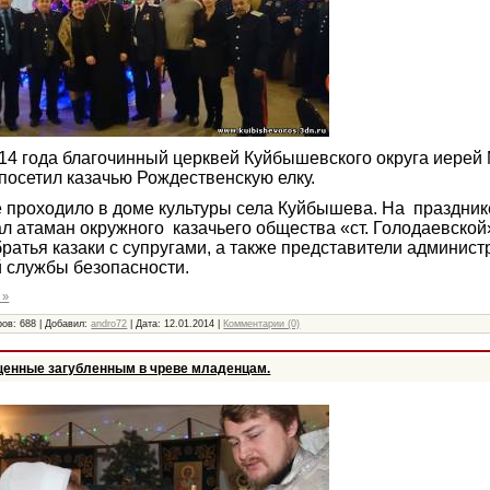
014 года благочинный церквей Куйбышевского округа иерей
посетил казачью Рождественскую елку.
 проходило в доме культуры села Куйбышева. На праздник
л атаман окружного казачьего общества «ст. Голодаевско
братья казаки с супругами, а также представители админист
 службы безопасности.
 »
ов: 688 | Добавил:
andro72
| Дата:
12.01.2014
|
Комментарии (0)
щенные загубленным в чреве младенцам.