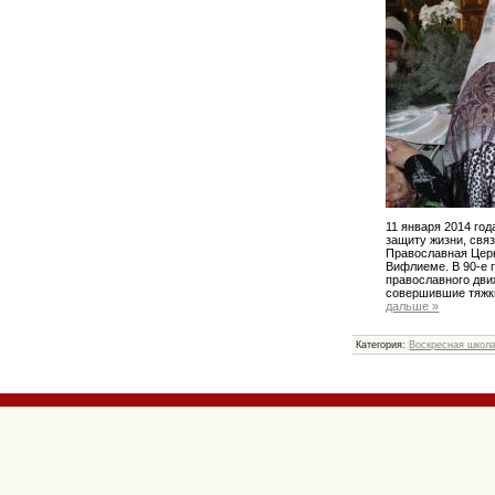
11 января 2014 го
защиту жизни, связ
Православная Церк
Вифлиеме. В 90-е 
православного дви
совершившие тяжки
дальше »
Категория:
Воскресная школ