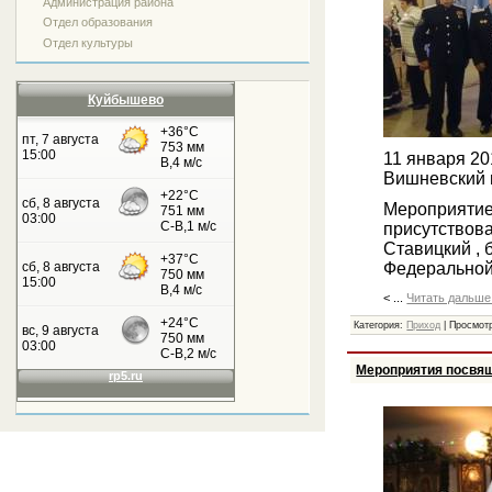
Администрация района
Отдел образования
Отдел культуры
Куйбышево
11 января 2
Вишневский 
Мероприятие
присутствова
Ставицкий , 
Федеральной
<
...
Читать дальше
Категория:
Приход
| Просмотр
Мероприятия посвя