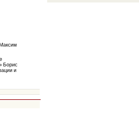
 Максим
е
й» Борис
рации и