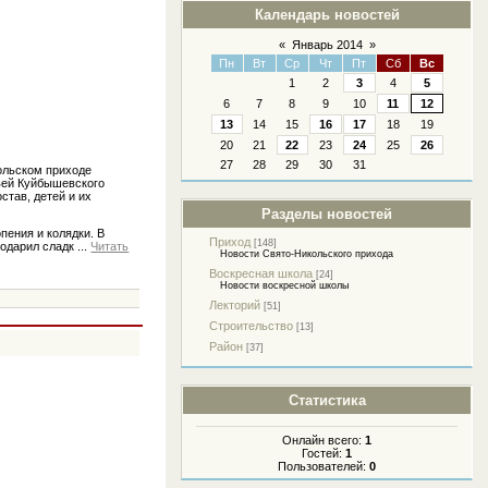
Календарь новостей
«
Январь 2014
»
Пн
Вт
Ср
Чт
Пт
Сб
Вс
1
2
3
4
5
6
7
8
9
10
11
12
13
14
15
16
17
18
19
20
21
22
23
24
25
26
27
28
29
30
31
кольском приходе
квей Куйбышевского
тав, детей и их
Разделы новостей
пения и колядки. В
Приход
[148]
подарил сладк
...
Читать
Новости Свято-Никольского прихода
Воскресная школа
[24]
Новости воскресной школы
Лекторий
[51]
Строительство
[13]
Район
[37]
Статистика
Онлайн всего:
1
Гостей:
1
Пользователей:
0