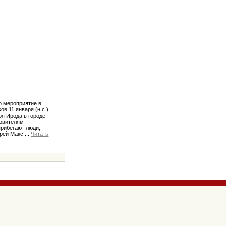
о мероприятие в
в 11 января (н.с.)
ря Ирода в городе
ровителям
прибегают люди,
ерей Макс
...
Читать