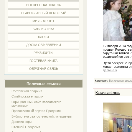
ВОСКРЕСНАЯ ШКОЛА
ПРАВОСЛАВНЫЙ ЛЕКТОРИЙ
МИУС-ФРОНТ
БИБЛИОТЕКА
БЛОГИ
ДОСКА ОБЪЯВЛЕНИЙ
12 января 2014 го
прошел Рождествен
РЕКВИЗИТЫ
округа настоятель
родителей со све
ГОСТЕВАЯ КНИГА
Дети воскресно-пр
конце торжества о
ОБРАТНАЯ СВЯЗЬ
дальше »
Категория:
Воскресная школ
Полезные ссылки
Ростовская епархия
Казачья ёлка.
Симбирская епархия
Официальный сайт Валаамского
монастыря
Православный портал Предание
Библиотека святоотеческой литературы
Донские зори
Степной Следопыт