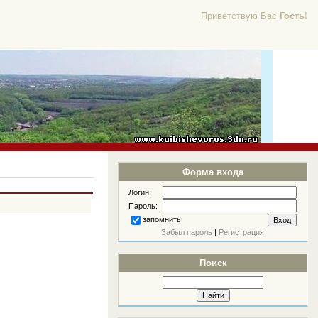
Приветствую Вас
Гость
!
Форма входа
Логин:
Пароль:
запомнить
Забыл пароль
|
Регистрация
Поиск