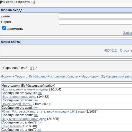
[
Николина пристань
]
Форма входа
Логин:
Пароль:
запомнить
Забыл
Меню сайта
4534512
Строит
Страница
2
из
2
«
1
2
Форум
»
Форум с. Куйбышево Ростовской области
»
Миус-фронт (Куйбышевский райо
Миус-фронт (Куйбышевский район)
Ищу сведения о моем прадеде
(
1
/
1304
)
Сообщение от:
Кукушка
»»
Ищу захоронение деда
(
1
/
4482
)
Сообщение от:
admin
»»
Поиск людей Часть I
(
102
/
33070
)
Сообщение от:
admin
»»
70 лет Ростовской наступательной операции 1941 года
(
1
/
1482
)
Сообщение от:
admin
»»
Ищу место захоронения дяди
(
2
/
1395
)
Сообщение от:
andro72
»»
Саур могила
(
15
/
10318
)
Сообщение от:
andro72
»»