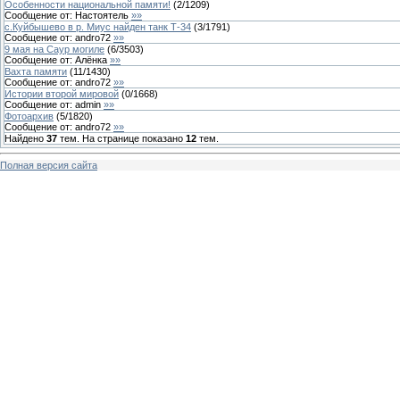
Особенности национальной памяти!
(
2
/
1209
)
Сообщение от:
Настоятель
»»
с.Куйбышево в р. Миус найден танк Т-34
(
3
/
1791
)
Сообщение от:
andro72
»»
9 мая на Саур могиле
(
6
/
3503
)
Сообщение от:
Алёнка
»»
Вахта памяти
(
11
/
1430
)
Сообщение от:
andro72
»»
Истории второй мировой
(
0
/
1668
)
Сообщение от:
admin
»»
Фотоархив
(
5
/
1820
)
Сообщение от:
andro72
»»
Найдено
37
тем. На странице показано
12
тем.
Полная версия сайта