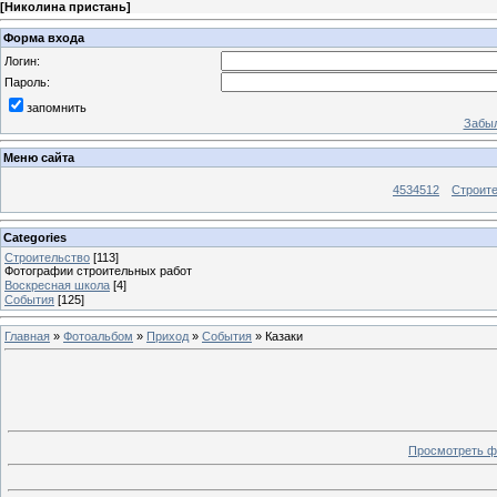
[
Николина пристань
]
Форма входа
Логин:
Пароль:
запомнить
Забыл
Меню сайта
4534512
Строит
Categories
Строительство
[113]
Фотографии строительных работ
Воскресная школа
[4]
События
[125]
Главная
»
Фотоальбом
»
Приход
»
События
» Казаки
Просмотреть ф