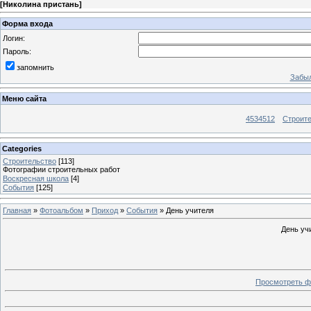
[
Николина пристань
]
Форма входа
Логин:
Пароль:
запомнить
Забыл
Меню сайта
4534512
Строит
Categories
Строительство
[113]
Фотографии строительных работ
Воскресная школа
[4]
События
[125]
Главная
»
Фотоальбом
»
Приход
»
События
» День учителя
День уч
Просмотреть ф