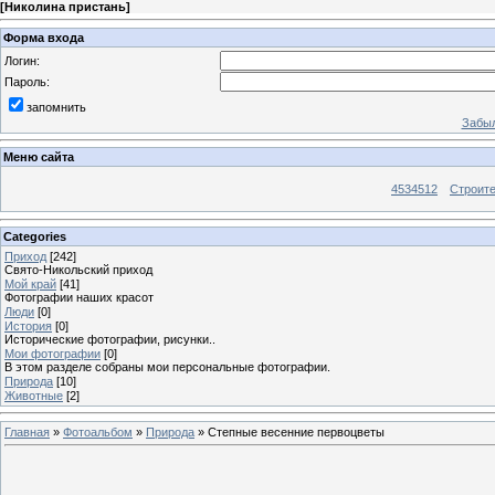
[
Николина пристань
]
Форма входа
Логин:
Пароль:
запомнить
Забыл
Меню сайта
4534512
Строит
Categories
Приход
[242]
Свято-Никольский приход
Мой край
[41]
Фотографии наших красот
Люди
[0]
История
[0]
Исторические фотографии, рисунки..
Мои фотографии
[0]
В этом разделе собраны мои персональные фотографии.
Природа
[10]
Животные
[2]
Главная
»
Фотоальбом
»
Природа
» Степные весенние первоцветы