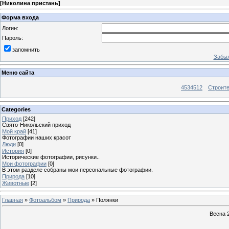
[
Николина пристань
]
Форма входа
Логин:
Пароль:
запомнить
Забыл
Меню сайта
4534512
Строит
Categories
Приход
[242]
Свято-Никольский приход
Мой край
[41]
Фотографии наших красот
Люди
[0]
История
[0]
Исторические фотографии, рисунки..
Мои фотографии
[0]
В этом разделе собраны мои персональные фотографии.
Природа
[10]
Животные
[2]
Главная
»
Фотоальбом
»
Природа
» Полянки
Весна 