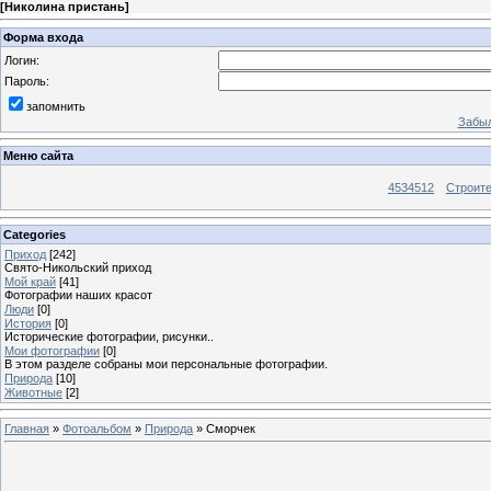
[
Николина пристань
]
Форма входа
Логин:
Пароль:
запомнить
Забыл
Меню сайта
4534512
Строит
Categories
Приход
[242]
Свято-Никольский приход
Мой край
[41]
Фотографии наших красот
Люди
[0]
История
[0]
Исторические фотографии, рисунки..
Мои фотографии
[0]
В этом разделе собраны мои персональные фотографии.
Природа
[10]
Животные
[2]
Главная
»
Фотоальбом
»
Природа
» Сморчек