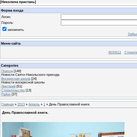
[
Николина пристань
]
Форма входа
Логин:
Пароль:
запомнить
Забыл
Меню сайта
4534512
Строит
Categories
Приход
[148]
Новости Свято-Никольского прихода
Воскресная школа
[24]
Новости воскресной школы
Лекторий
[51]
Строительство
[13]
Район
[37]
Главная
»
2013
»
Апрель
»
1
» День Православной книги.
День Православной книги.