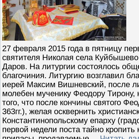
27 февраля 2015 года в пятницу пер
святителя Николая села Куйбышев
Даров. На литургии состоялось общ
благочиния. Литургию возглавил бл
иерей Максим Вишневский, после ли
молебен мученику Феодору Тирону, 
того, что после кончины святого Фе
363гг.), желая осквернить христианс
Константинопольскому епарху (град
первой недели поста тайно кропить
припасы, продаваемые
...
Читать да