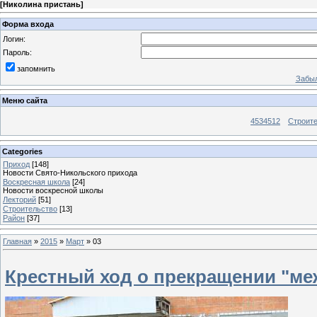
[
Николина пристань
]
Форма входа
Логин:
Пароль:
запомнить
Забыл
Меню сайта
4534512
Строит
Categories
Приход
[148]
Новости Свято-Никольского прихода
Воскресная школа
[24]
Новости воскресной школы
Лекторий
[51]
Строительство
[13]
Район
[37]
Главная
»
2015
»
Март
»
03
Крестный ход о прекращении "ме