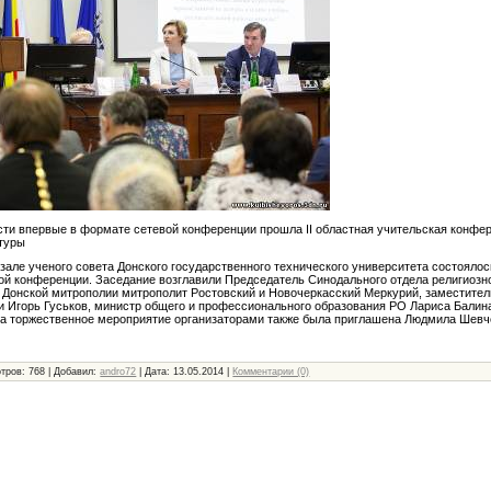
сти впервые в формате сетевой конференции прошла II областная учительская конфе
ьтуры
 зале ученого совета Донского государственного технического университета состояло
ой конференции. Заседание возглавили Председатель Синодального отдела религиозн
а Донской митрополии митрополит Ростовский и Новочеркасский Меркурий, заместител
и Игорь Гуськов, министр общего и профессионального образования РО Лариса Балин
а торжественное мероприятие организаторами также была приглашена Людмила Шевч
тров: 768 | Добавил:
andro72
| Дата:
13.05.2014
|
Комментарии (0)