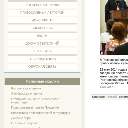
ВОСКРЕСНАЯ ШКОЛА
ПРАВОСЛАВНЫЙ ЛЕКТОРИЙ
МИУС-ФРОНТ
БИБЛИОТЕКА
БЛОГИ
ДОСКА ОБЪЯВЛЕНИЙ
РЕКВИЗИТЫ
ГОСТЕВАЯ КНИГА
В Ростовской обла
православной кул
ОБРАТНАЯ СВЯЗЬ
12 мая 2014 года в
заседание областн
катехизации, Глав
Ростовской област
Полезные ссылки
Бесарион Месхи. Н
дальше »
Ростовская епархия
Симбирская епархия
Категория:
Лекторий
| Просмо
Официальный сайт Валаамского
монастыря
Православный портал Предание
Библиотека святоотеческой литературы
Донские зори
Степной Следопыт