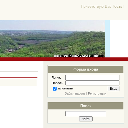
Приветствую Вас
Гость
!
Форма входа
Логин:
Пароль:
запомнить
Забыл пароль
|
Регистрация
Поиск