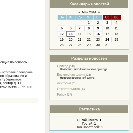
Календарь новостей
«
Май 2014
»
Пн
Вт
Ср
Чт
Пт
Сб
Вс
1
2
3
4
5
6
7
8
9
10
11
12
13
14
15
16
17
18
19
20
21
22
23
24
25
26
27
28
29
30
31
Разделы новостей
ренция по основам
Приход
[148]
Новости Свято-Никольского прихода
сь итоговое пленарное
Воскресная школа
[24]
ого образования и
Новости воскресной школы
ь Губернатора
а, ректор ДГТУ
Лекторий
[51]
енко, извес
...
Читать
Строительство
[13]
Район
[37]
Статистика
Онлайн всего:
1
Гостей:
1
Пользователей:
0