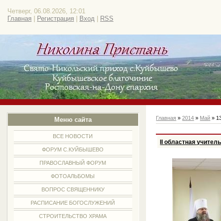
Четверг, 06.08.2026, 12:01
Главная
|
Регистрация
|
Вход
|
RSS
Главная
»
2014
»
Май
»
1
Меню сайта
ВСЕ НОВОСТИ
II областная учите
ФОРУМ С.КУЙБЫШЕВО
ПРАВОСЛАВНЫЙ ФОРУМ
ФОТОАЛЬБОМЫ
ВОПРОС СВЯЩЕННИКУ
РАСПИСАНИЕ БОГОСЛУЖЕНИЙ
СТРОИТЕЛЬСТВО ХРАМА