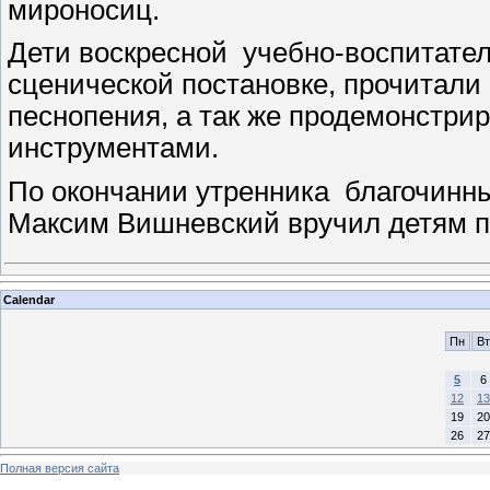
мироносиц.
Дети воскресной учебно-воспитател
сценической постановке, прочитал
песнопения, а так же продемонстр
инструментами.
По окончании утренника благочинны
Максим Вишневский вручил детям 
Calendar
Пн
Вт
5
6
12
13
19
20
26
27
Полная версия сайта