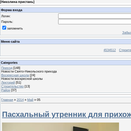
[
Николина пристань
]
Форма входа
Логин:
Пароль:
запомнить
Забыл
Меню сайта
4534512
Строит
Categories
Приход
[148]
Новости Свято-Никольского прихода
Воскресная школа
[24]
Новости воскресной школы
Лекторий
[51]
Строительство
[13]
Район
[37]
Главная
»
2014
»
Май
»
05
Пасхальный утренник для прихож