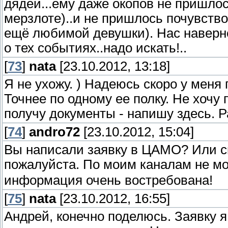
дядей...ему даже окопов не пришлос
мерзлоте)..и не пришлось почувство
ещё любимой девушки). Нас наверн
о тех событиях..надо искать!..
[
73
]
nata
[23.10.2012, 13:18]
Я не ухожу. ) Надеюсь скоро у меня
Точнее по одному ее полку. Не хочу
получу документы - напишу здесь. 
[
74
]
andro72
[23.10.2012, 15:04]
Вы написали заявку в ЦАМО? Или с
пожалуйста. По моим каналам не мо
информация очень востребована!
[
75
]
nata
[23.10.2012, 16:55]
Андрей, конечно поделюсь. Заявку 