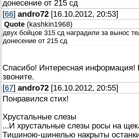
донесение от 215 сд
[
66
]
andro72
[16.10.2012, 20:53]
Quote
(
kashkin1968
)
двух бойцов 315 сд наградили за вынос те
донесение от 215 сд
Спасибо! Интересная информация! Ес
звоните.
[
67
]
andro72
[16.10.2012, 20:55]
Понравился стих!
Хрустальные слезы
...И хрустальные слезы росы на щек
Тишиною-шинелью накрыты останки