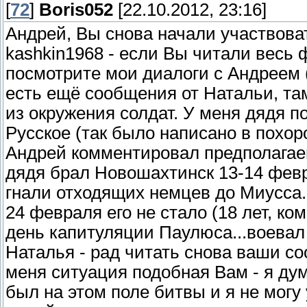
[
72
]
Boris052
[22.10.2012, 23:16]
Андрей, Вы снова начали участвовать
kashkin1968 - если Вы читали весь 
посмотрите мои диалоги с Андреем (
есть ещё сообщения от Натальи, та
из окружения солдат. У меня дядя по
Русское (так было написано в похоро
Андрей комментировал предполагае
дядя брал Новошахтинск 13-14 февр
гнали отходящих немцев до Миусса.
24 февраля его не стало (18 лет, к
день капитуляции Паулюса...воевал 
Наталья - рад читать снова ваши со
меня ситуация подобная Вам - я ду
был на этом поле битвы и я не мог