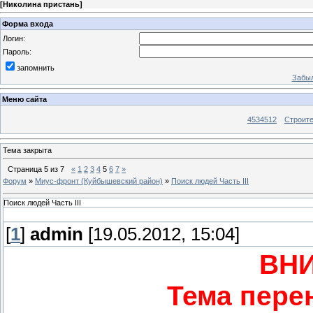
[
Николина пристань
]
Форма входа
Логин:
Пароль:
запомнить
Забыл
Меню сайта
4534512
Строит
Тема закрыта
Страница
5
из
7
«
1
2
3
4
5
6
7
»
Форум
»
Миус-фронт (Куйбышевский район)
»
Поиск людей Часть III
Поиск людей Часть III
[
1
]
admin
[19.05.2012, 15:04]
ВН
Тема пере