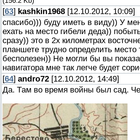
(156.2 Kb)
[
63
]
kashkin1968
[12.10.2012, 10:09]
спасибо))) буду иметь в виду)) У ме
ехать на место гибели деда)) побыт
сразу)) это в 2х километрах восточн
планшете трудно определить место 
бесполезен)) Не могли бы вы показ
навигатора мне так легче будет сор
[
64
]
andro72
[12.10.2012, 14:49]
Да. Там во время войны был сад. Че