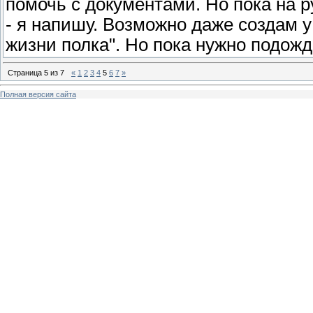
помочь с документами. Но пока на ру
- я напишу. Возможно даже создам у
жизни полка". Но пока нужно подожд
Страница
5
из
7
«
1
2
3
4
5
6
7
»
Полная версия сайта