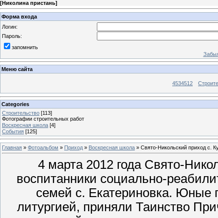
[
Николина пристань
]
Форма входа
Логин:
Пароль:
запомнить
Забыл
Меню сайта
4534512
Строит
Categories
Строительство
[113]
Фотографии строительных работ
Воскресная школа
[4]
События
[125]
Главная
»
Фотоальбом
»
Приход
»
Воскресная школа
» Свято-Никольский приход с. 
4 марта 2012 года Свято-Нико
воспитанники социально-реабилит
семей с. Екатериновка. Юные
литургией, приняли Таинство Пр