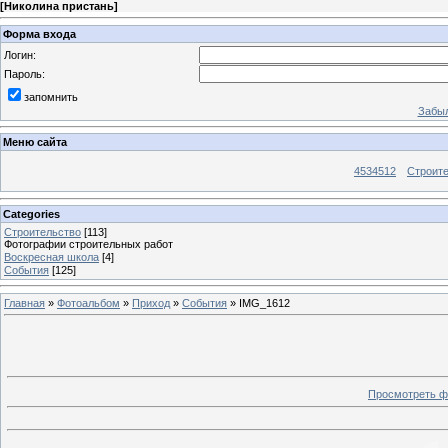
[
Николина пристань
]
Форма входа
Логин:
Пароль:
запомнить
Забыл
Меню сайта
4534512
Строит
Categories
Строительство
[113]
Фотографии строительных работ
Воскресная школа
[4]
События
[125]
Главная
»
Фотоальбом
»
Приход
»
События
» IMG_1612
Просмотреть ф