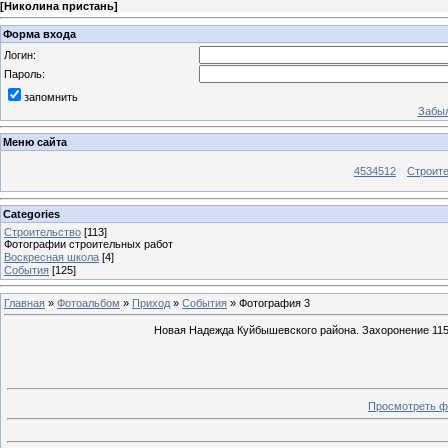
[
Николина пристань
]
Форма входа
Логин:
Пароль:
запомнить
Забыл
Меню сайта
4534512
Строит
Categories
Строительство
[113]
Фотографии строительных работ
Воскресная школа
[4]
События
[125]
Главная
»
Фотоальбом
»
Приход
»
События
» Фотография 3
Новая Надежда Куйбышевского района. Захоронение 115 
Просмотреть ф