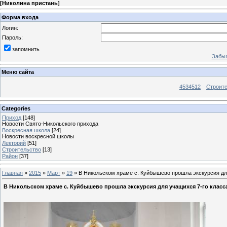
[
Николина пристань
]
Форма входа
Логин:
Пароль:
запомнить
Забыл
Меню сайта
4534512
Строит
Categories
Приход
[148]
Новости Свято-Никольского прихода
Воскресная школа
[24]
Новости воскресной школы
Лекторий
[51]
Строительство
[13]
Район
[37]
Главная
»
2015
»
Март
»
19
» В Никольском храме с. Куйбышево прошла экскурсия дл
В Никольском храме с. Куйбышево прошла экскурсия для учащихся 7-го клас