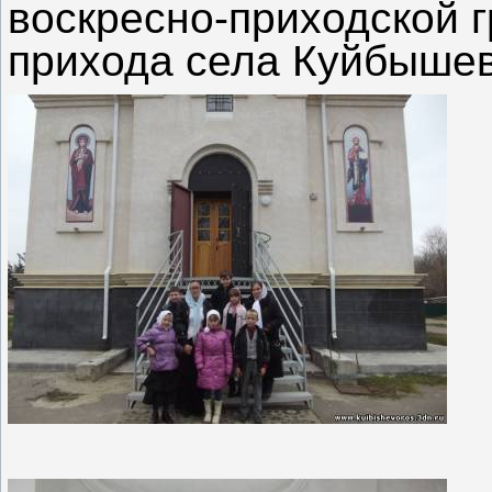
воскресно-приходской 
прихода села Куйбышев