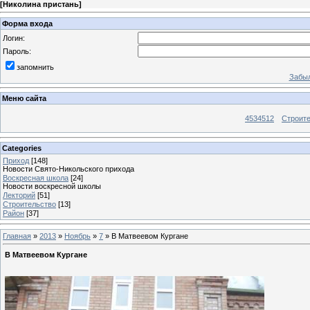
[
Николина пристань
]
Форма входа
Логин:
Пароль:
запомнить
Забыл
Меню сайта
4534512
Строит
Categories
Приход
[148]
Новости Свято-Никольского прихода
Воскресная школа
[24]
Новости воскресной школы
Лекторий
[51]
Строительство
[13]
Район
[37]
Главная
»
2013
»
Ноябрь
»
7
» В Матвеевом Кургане
В Матвеевом Кургане