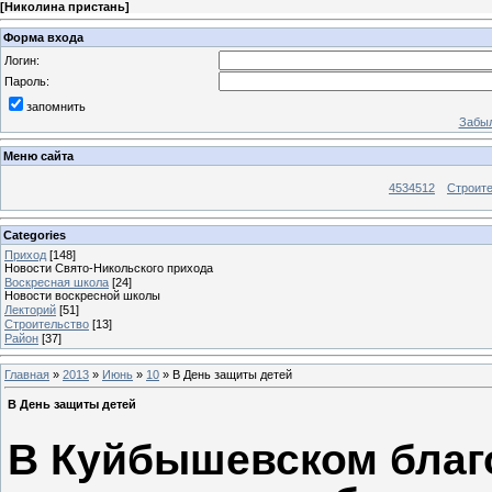
[
Николина пристань
]
Форма входа
Логин:
Пароль:
запомнить
Забыл
Меню сайта
4534512
Строит
Categories
Приход
[148]
Новости Свято-Никольского прихода
Воскресная школа
[24]
Новости воскресной школы
Лекторий
[51]
Строительство
[13]
Район
[37]
Главная
»
2013
»
Июнь
»
10
» В День защиты детей
В День защиты детей
В Куйбышевском благ