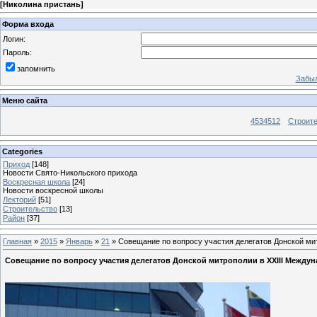
[
Николина пристань
]
Форма входа
Логин:
Пароль:
запомнить
Забыл
Меню сайта
4534512
Строит
Categories
Приход
[148]
Новости Свято-Никольского прихода
Воскресная школа
[24]
Новости воскресной школы
Лекторий
[51]
Строительство
[13]
Район
[37]
Главная
»
2015
»
Январь
»
21
» Совещание по вопросу участия делегатов Донской ми
Совещание по вопросу участия делегатов Донской митрополии в XXIII Между