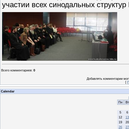
участии всех синодальных структур
Всего комментариев
:
0
Добавлять комментарии могу
[
Р
Calendar
Пн
Вт
5
6
12
13
19
20
26
27