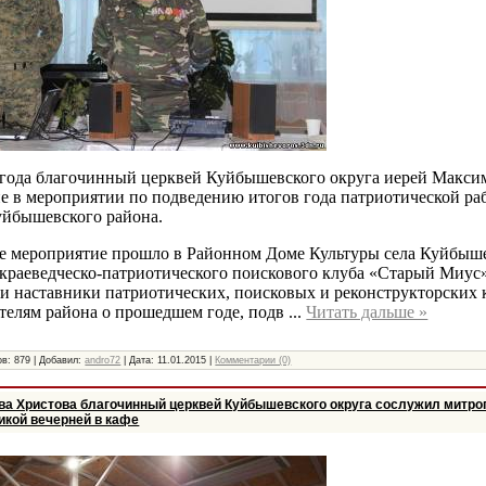
5 года благочинный церквей Куйбышевского округа иерей Макс
е в мероприятии по подведению итогов года патриотической ра
йбышевского района.
е мероприятие прошло в Районном Доме Культуры села Куйбыш
 краеведческо-патриотического поискового клуба «Старый Миус
и наставники патриотических, поисковых и реконструкторских 
ителям района о прошедшем годе, подв
...
Читать дальше »
в: 879 | Добавил:
andro72
| Дата:
11.01.2015
|
Комментарии (0)
ва Христова благочинный церквей Куйбышевского округа сослужил митр
икой вечерней в кафе