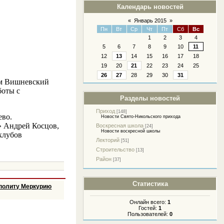
Календарь новостей
«
Январь 2015
»
Пн
Вт
Ср
Чт
Пт
Сб
Вс
1
2
3
4
5
6
7
8
9
10
11
12
13
14
15
16
17
18
19
20
21
22
23
24
25
26
27
28
29
30
31
им Вишневский
боты с
Разделы новостей
Приход
[148]
ево.
Новости Свято-Никольского прихода
» Андрей Косцов,
Воскресная школа
[24]
Новости воскресной школы
клубов
Лекторий
[51]
Строительство
[13]
Район
[37]
Статистика
ополиту Меркурию
Онлайн всего:
1
Гостей:
1
Пользователей:
0