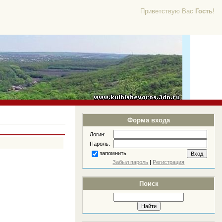
Приветствую Вас
Гость
!
Форма входа
Логин:
Пароль:
запомнить
Забыл пароль
|
Регистрация
Поиск