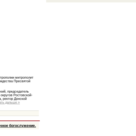
итрополии митрополит
ождества Пресвятой
кий, председатель
 округов Ростовской-
, ректор Донской
ать дальше »
ичное богослужение.