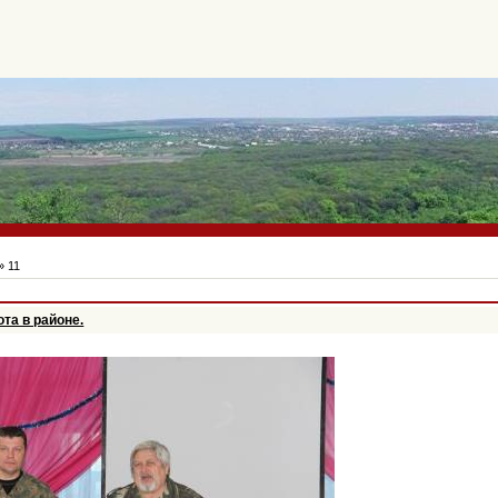
»
11
та в районе.