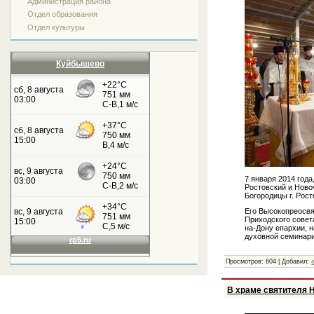
Администрация района
Отдел образования
Отдел культуры
Куйбышево
7 января 2014 год
Ростовский и Нов
Богородицы г. Рост
Его Высокопреосвя
Приходского совет
на-Дону епархии, 
духовной семинари
Просмотров: 604 | Добавил:
В храме святителя 