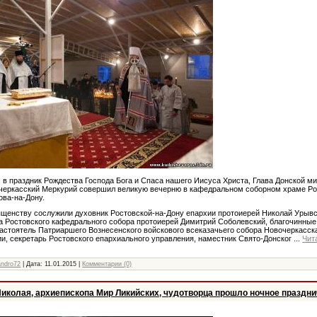
а, в праздник Рождества Господа Бога и Спаса нашего Иисуса Христа, Глава Донской м
очеркасский Меркурий совершил великую вечерню в кафедральном соборном храме Р
ова-на-Дону.
щенству сослужили духовник Ростовской-на-Дону епархии протоиерей Николай Урывс
а Ростовского кафедрального собора протоиерей Димитрий Соболевский, благочинные
настоятель Патриаршего Вознесенского войскового всеказачьего собора Новочеркасска
и, секретарь Ростовского епархиального управления, наместник Свято-Донског
...
Чит
andro72
| Дата:
11.01.2015
|
Комментарии (0)
Николая, архиепископа Мир Ликийских, чудотворца прошло ночное праздн