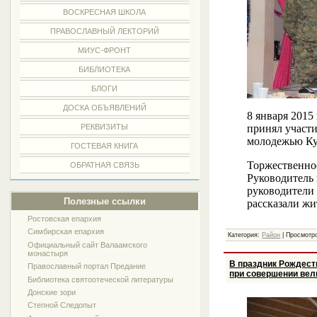
ВОСКРЕСНАЯ ШКОЛА
ПРАВОСЛАВНЫЙ ЛЕКТОРИЙ
МИУС-ФРОНТ
БИБЛИОТЕКА
БЛОГИ
ДОСКА ОБЪЯВЛЕНИЙ
8 января 201
принял участи
РЕКВИЗИТЫ
молодежью Ку
ГОСТЕВАЯ КНИГА
Торжественно
ОБРАТНАЯ СВЯЗЬ
Руководитель
руководители 
Полезные ссылки
рассказали ж
Ростовская епархия
Симбирская епархия
Категория:
Район
| Просмотро
Официальный сайт Валаамского
монастыря
В праздник Рождест
Православный портал Предание
при совершении вел
Библиотека святоотеческой литературы
Донские зори
Степной Следопыт