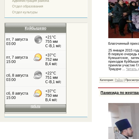
Администрация района
Отдел образования
Отдел культуры
Куйбышево
Благочинный прихо
25 января 2015 го
В первую очередь 
Кумшатское, затем
приходов Куйбышев
приняли участие Г
Траудче
...
Читать 
Категория:
Район
| Просмотро
Панихида по жертва