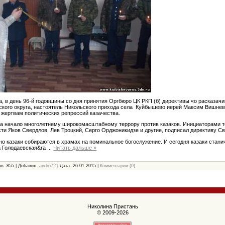
да, в день 96-й годовщины со дня принятия Оргбюро ЦК РКП (б) директивы «о расказач
кого округа, настоятель Никольского прихода села Куйбышево иерей Максим Вишне
 жертвам политических репрессий казачества.
а начало многолетнему широкомасштабному террору против казаков. Инициаторами 
ти Яков Свердлов, Лев Троцкий, Серго Орджоникидзе и другие, подписал директиву С
дно казаки собираются в храмах на поминальное богослужение. И сегодня казаки стани
а Голодаевская&ra
...
Читать дальше »
в: 855 | Добавил:
andro72
| Дата:
26.01.2015
|
Комментарии (0)
Николина Пристань
© 2009-2026