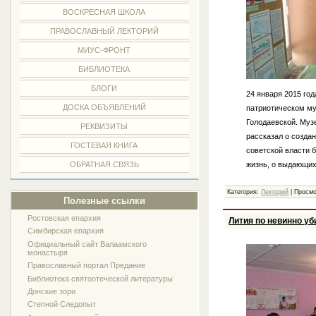
ВОСКРЕСНАЯ ШКОЛА
ПРАВОСЛАВНЫЙ ЛЕКТОРИЙ
МИУС-ФРОНТ
БИБЛИОТЕКА
БЛОГИ
24 января 2015 го
ДОСКА ОБЪЯВЛЕНИЙ
патриотическом му
Голодаевской. Муз
РЕКВИЗИТЫ
рассказал о созда
ГОСТЕВАЯ КНИГА
советской власти 
жизнь, о выдающи
ОБРАТНАЯ СВЯЗЬ
Категория:
Лекторий
| Просмо
Полезные ссылки
Ростовская епархия
Лития по невинно у
Симбирская епархия
Официальный сайт Валаамского
монастыря
Православный портал Предание
Библиотека святоотеческой литературы
Донские зори
Степной Следопыт