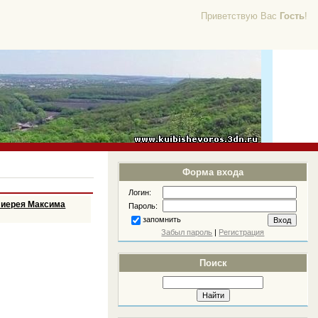
Приветствую Вас
Гость
!
Форма входа
Логин:
а иерея Максима
Пароль:
запомнить
Забыл пароль
|
Регистрация
Поиск