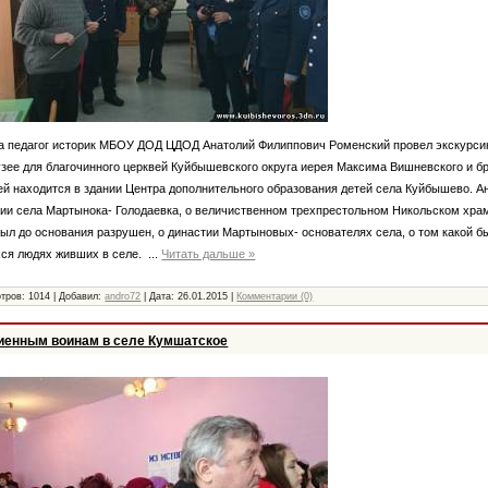
да педагог историк МБОУ ДОД ЦДОД Анатолий Филиппович Роменский провел экскурси
зее для благочинного церквей Куйбышевского округа иерея Максима Вишневского и б
ей находится в здании Центра дополнительного образования детей села Куйбышево. 
нии села Мартынока- Голодаевка, о величиственном трехпрестольном Никольском храм
был до основания разрушен, о династии Мартыновых- основателях села, о том какой бы
хся людях живших в селе.
...
Читать дальше »
тров: 1014 | Добавил:
andro72
| Дата:
26.01.2015
|
Комментарии (0)
биенным воинам в селе Кумшатское