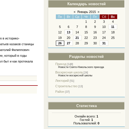
Календарь новостей
«
Январь 2015
»
Пн
Вт
Ср
Чт
Пт
Сб
Вс
1
2
3
4
5
6
7
8
9
10
11
12
13
14
15
16
17
18
19
20
21
22
23
24
25
ю в историко-
26
27
28
29
30
31
ратьев казаков станицы
Анатолий Филиппович
е, который в годы
Разделы новостей
л быт и как протекала
Приход
[148]
Новости Свято-Никольского прихода
Воскресная школа
[24]
Новости воскресной школы
Лекторий
[51]
Строительство
[13]
Район
[37]
Статистика
Онлайн всего:
1
Гостей:
1
Пользователей:
0