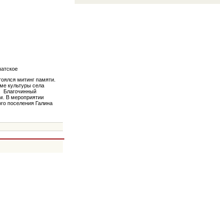
шатское
тоялся митинг памяти.
ме культуры села
в. Благочинный
м. В мероприятии
ого поселения Галина