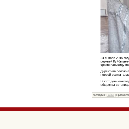
24 января 2015 го
церквей Куйбышевс
храме панихиду по
Директива положил
первой волны влас
В этот день ежего
общества «станиц
Категория:
Район
| Просмотро