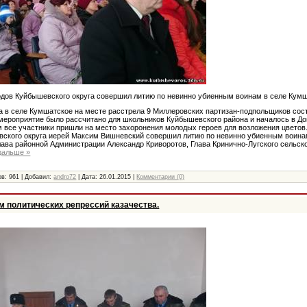
дов Куйбышевского округа совершил литию по невинно убиенным воинам в селе Кум
да в селе Кумшатское на месте расстрела 9 Миллеровских партизан-подпольщиков сос
мероприятие было рассчитано для школьников Куйбышевского района и началось в До
 все участники пришли на место захоронения молодых героев для возложения цвето
ского округа иерей Максим Вишневский совершил литию по невинно убиенным воина
лава районной Администрации Александр Криворотов, Глава Кринично-Лугского сельск
дальше »
в: 961 | Добавил:
andro72
| Дата:
26.01.2015
|
Комментарии (0)
м политических репрессий казачества.