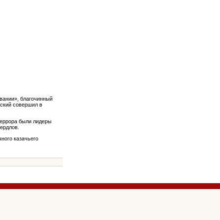
ивании», благочинный
вский совершил в
террора были лидеры
вердлов.
чного казачьего