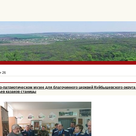
»
26
ко-патриотическом музее для благочинного церквей Куйбышевского округ
ьев казаков станицы