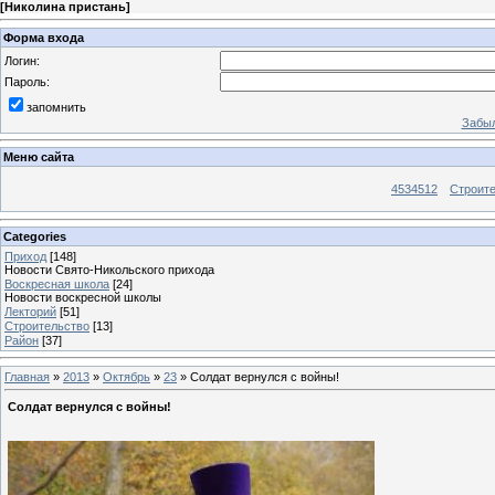
[
Николина пристань
]
Форма входа
Логин:
Пароль:
запомнить
Забыл
Меню сайта
4534512
Строит
Categories
Приход
[148]
Новости Свято-Никольского прихода
Воскресная школа
[24]
Новости воскресной школы
Лекторий
[51]
Строительство
[13]
Район
[37]
Главная
»
2013
»
Октябрь
»
23
» Солдат вернулся с войны!
Солдат вернулся с войны!