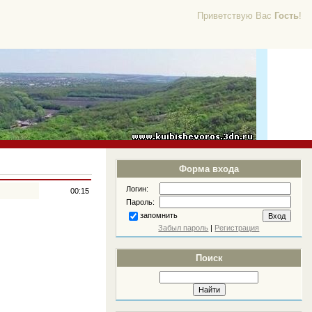
Приветствую Вас
Гость
!
Форма входа
Логин:
00:15
Пароль:
запомнить
Забыл пароль
|
Регистрация
Поиск