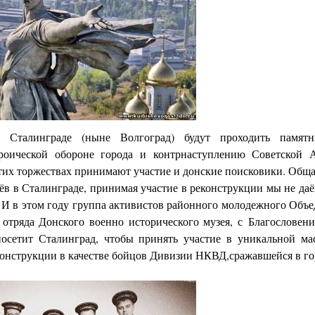
 Сталинграде (ныне Волгоград) будут проходить памятн
роической обороне города и контрнаступлению Советской 
тих торжествах принимают участие и донские поисковики. Общая
ёв в Сталинграде, принимая участие в реконструкции мы не да
 И в этом году группа активистов районного молодежного Объ
 отряда Донского военно исторического музея, с Благословен
осетит Сталинград, чтобы принять участие в уникальной ма
конструкции в качестве бойцов Дивизии НКВД,сражавшейся в го