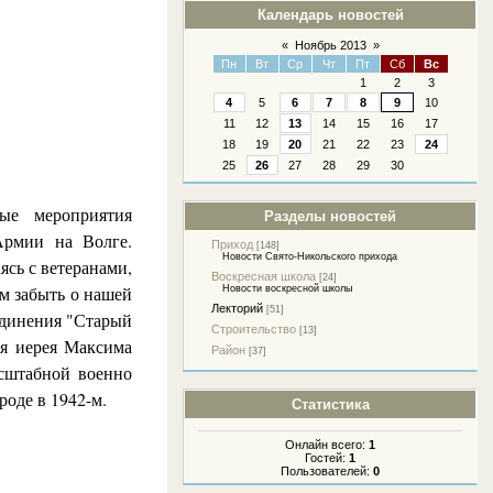
Календарь новостей
«
Ноябрь 2013
»
Пн
Вт
Ср
Чт
Пт
Сб
Вс
1
2
3
4
5
6
7
8
9
10
11
12
13
14
15
16
17
18
19
20
21
22
23
24
25
26
27
28
29
30
ые мероприятия
Разделы новостей
Армии на Волге.
Приход
[148]
Новости Свято-Никольского прихода
сь с ветеранами,
Воскресная школа
[24]
ём забыть о нашей
Новости воскресной школы
Лекторий
[51]
единения "Старый
Строительство
[13]
ия иерея Максима
Район
[37]
сштабной военно
роде в 1942-м.
Статистика
Онлайн всего:
1
Гостей:
1
Пользователей:
0