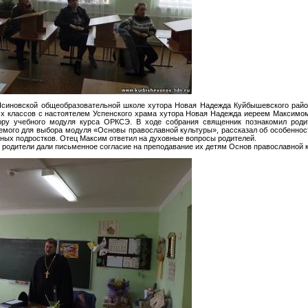
 Ясиновской общеобразовательной школе хутора Новая Надежда Куйбышевского райо
-х классов с настоятелем Успенского храма хутора Новая Надежда иереем Максимо
ру учебного модуля курса ОРКСЭ. В ходе собрания священник познакомил родит
мого для выбора модуля «Основы православной культуры», рассказал об особенност
ных подростков. Отец Максим ответил на духовные вопросы родителей.
 родители дали письменное согласие на преподавание их детям Основ православной 