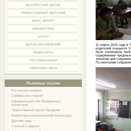
ВОСКРЕСНАЯ ШКОЛА
ПРАВОСЛАВНЫЙ ЛЕКТОРИЙ
МИУС-ФРОНТ
БИБЛИОТЕКА
БЛОГИ
ДОСКА ОБЪЯВЛЕНИЙ
11 марта 2015 года в
родителей учащихся 3
были посвящены выбо
РЕКВИЗИТЫ
содержанием предлагае
значении для современ
ГОСТЕВАЯ КНИГА
По окончании собрания
ОБРАТНАЯ СВЯЗЬ
Полезные ссылки
Ростовская епархия
Симбирская епархия
Официальный сайт Валаамского
монастыря
Православный портал Предание
Библиотека святоотеческой литературы
Донские зори
Степной Следопыт