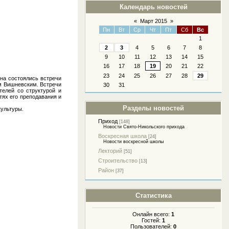
Календарь новостей
«
Март 2015
»
Пн
Вт
Ср
Чт
Пт
Сб
Вс
1
2
3
4
5
6
7
8
9
10
11
12
13
14
15
16
17
18
19
20
21
22
23
24
25
26
27
28
29
на состоялись встречи
м Вишневским. Встречи
30
31
елей со структурой и
ях его преподавания и
Разделы новостей
культуры.
Приход
[148]
Новости Свято-Никольского прихода
Воскресная школа
[24]
Новости воскресной школы
Лекторий
[51]
Строительство
[13]
Район
[37]
Статистика
Онлайн всего:
1
Гостей:
1
Пользователей:
0