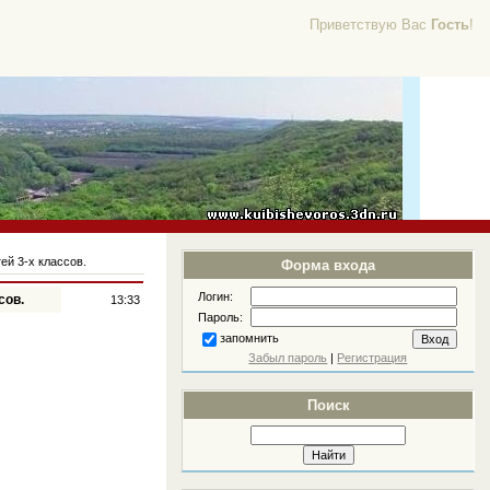
Приветствую Вас
Гость
!
ей 3-х классов.
Форма входа
Логин:
сов.
13:33
Пароль:
запомнить
Забыл пароль
|
Регистрация
Поиск