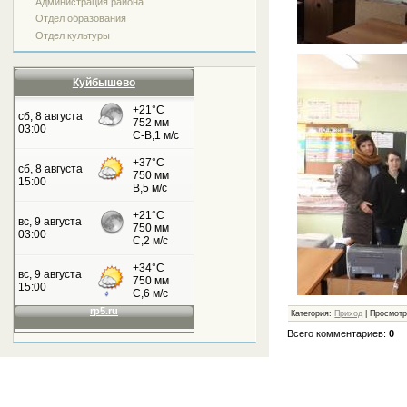
Администрация района
Отдел образования
Отдел культуры
Куйбышево
Категория:
Приход
| Просмотр
Всего комментариев:
0