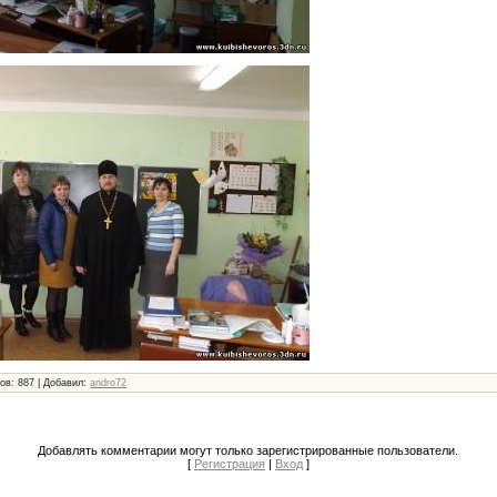
ов: 887 | Добавил:
andro72
Добавлять комментарии могут только зарегистрированные пользователи.
[
Регистрация
|
Вход
]