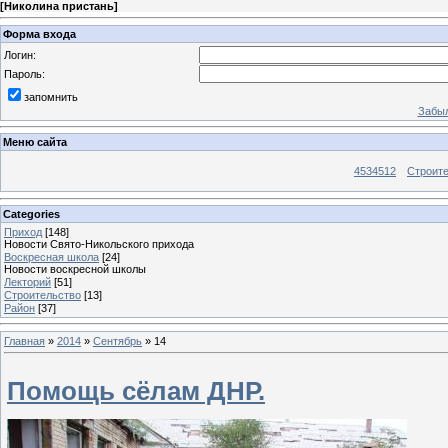
[
Николина пристань
]
Форма входа
Логин:
Пароль:
запомнить
Забыл
Меню сайта
4534512
Строит
Categories
Приход
[148]
Новости Свято-Никольского прихода
Воскресная школа
[24]
Новости воскресной школы
Лекторий
[51]
Строительство
[13]
Район
[37]
Главная
»
2014
»
Сентябрь
»
14
Помощь сёлам ДНР.