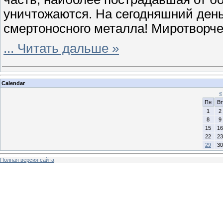
уничтожаются. На сегодняшний день
смертоносного металла! Миротворче
...
Читать дальше »
Calendar
«
Пн
Вт
1
2
8
9
15
16
22
23
29
30
Полная версия сайта