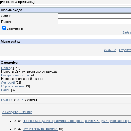
[
Николина пристань
]
Форма входа
Логин:
Пароль:
запомнить
Забыл
Меню сайта
4534512
Строит
Categories
Приход
[148]
Новости Свято-Никольского прихода
Воскресная школа
[24]
Новости воскресной школы
Лекторий
[51]
Строительство
[13]
Район
[37]
Главная
»
2014
»
Август
29 Августа, Пятница
20:04
Первое заседание оргкомитета по проведению XIX Димитриевских обра
19:47
Летняя "Вахта Памяти".
(0)