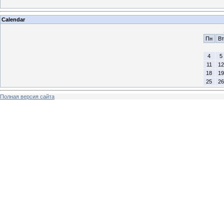
Calendar
Пн
Вт
4
5
11
12
18
19
25
26
Полная версия сайта