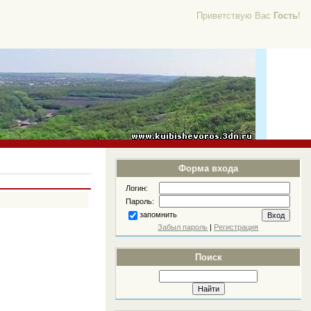
Приветствую Вас
Гость
!
Форма входа
Логин:
Пароль:
запомнить
Забыл пароль
|
Регистрация
Поиск