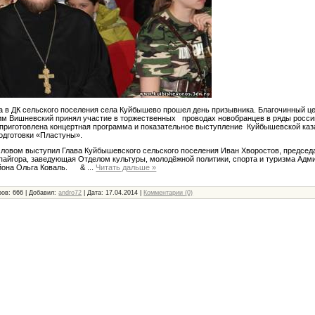
да в ДК сельского поселения села Куйбышево прошел день призывника. Благочинный 
им Вишневский принял участие в торжественных проводах новобранцев в ряды росси
приготовлена концертная программа и показательное выступление Куйбышевской каз
одготовки «Пластуны».
ловом выступил Глава Куйбышевского сельского поселения Иван Хворостов, председ
пайгора, заведующая Отделом культуры, молодёжной политики, спорта и туризма Адм
айона Ольга Коваль. &
...
Читать дальше »
ов: 666 | Добавил:
andro72
| Дата:
17.04.2014
|
Комментарии (0)