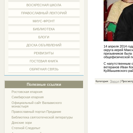
ВОСКРЕСНАЯ ШКОЛА
ПРАВОСЛАВНЫЙ ЛЕКТОРИЙ
МИУС-ФРОНТ
БИБЛИОТЕКА
БЛОГИ
ДОСКА ОБЪЯВЛЕНИЙ
14 апреля 2014 го
округа иерей Макс
РЕКВИЗИТЫ
призывников была 
общефизической п
ГОСТЕВАЯ КНИГА
С напутственным с
ветеранов Иван Ко
ОБРАТНАЯ СВЯЗЬ
Куйбышевского р
Категория:
Приход
| Просмотр
Полезные ссылки
Ростовская епархия
Симбирская епархия
Официальный сайт Валаамского
монастыря
Православный портал Предание
Библиотека святоотеческой литературы
Донские зори
Степной Следопыт