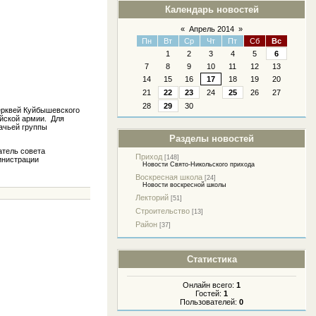
Календарь новостей
«
Апрель 2014
»
Пн
Вт
Ср
Чт
Пт
Сб
Вс
1
2
3
4
5
6
7
8
9
10
11
12
13
14
15
16
17
18
19
20
21
22
23
24
25
26
27
28
29
30
церквей Куйбышевского
йской армии. Для
ачьей группы
Разделы новостей
атель совета
Приход
[148]
инистрации
Новости Свято-Никольского прихода
Воскресная школа
[24]
Новости воскресной школы
Лекторий
[51]
Строительство
[13]
Район
[37]
Статистика
Онлайн всего:
1
Гостей:
1
Пользователей:
0