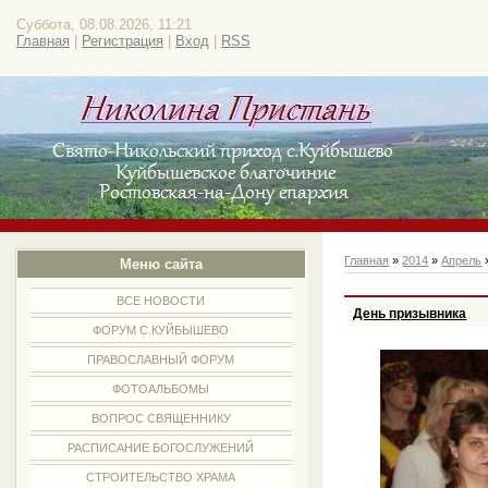
Суббота, 08.08.2026, 11:21
Главная
|
Регистрация
|
Вход
|
RSS
Главная
»
2014
»
Апрель
Меню сайта
ВСЕ НОВОСТИ
День призывника
ФОРУМ С.КУЙБЫШЕВО
ПРАВОСЛАВНЫЙ ФОРУМ
ФОТОАЛЬБОМЫ
ВОПРОС СВЯЩЕННИКУ
РАСПИСАНИЕ БОГОСЛУЖЕНИЙ
СТРОИТЕЛЬСТВО ХРАМА