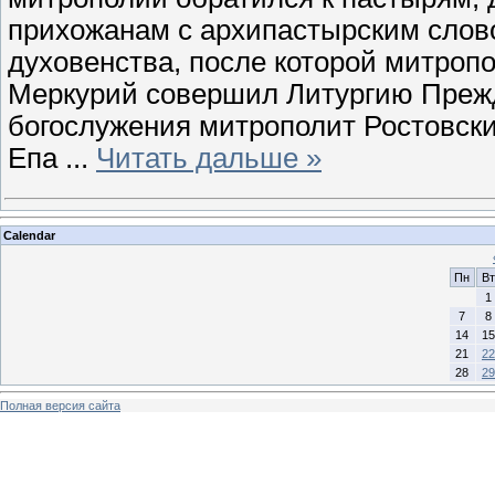
прихожанам с архипастырским слов
духовенства, после которой митроп
Меркурий совершил Литургию Преж
богослужения митрополит Ростовск
Епа
...
Читать дальше »
Calendar
Пн
Вт
1
7
8
14
15
21
22
28
29
Полная версия сайта