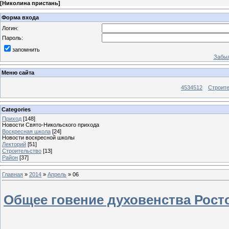
[
Николина пристань
]
Форма входа
Логин:
Пароль:
запомнить
Забыл
Меню сайта
4534512
Строит
Categories
Приход
[148]
Новости Свято-Никольского прихода
Воскресная школа
[24]
Новости воскресной школы
Лекторий
[51]
Строительство
[13]
Район
[37]
Главная
»
2014
»
Апрель
»
06
Общее говение духовенства Рост