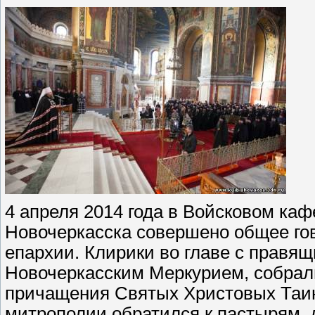
4 апреля 2014 года в Войсковом каф
Новочеркасска совершено общее го
епархии. Клирики во главе с правя
Новочеркасским Меркурием, собрал
причащения Святых Христовых Таин
митрополии обратился к пастырям,