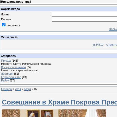
[
Николина пристань
]
Форма входа
Логин:
Пароль:
запомнить
Забыл
Меню сайта
4534512
Строит
Categories
Приход
[148]
Новости Свято-Никольского прихода
Воскресная школа
[24]
Новости воскресной школы
Лекторий
[51]
Строительство
[13]
Район
[37]
Главная
»
2014
»
Март
»
02
Совещание в Храме Покрова Пре