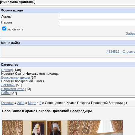
[
Николина пристань
]
Форма входа
Логин:
Пароль:
запомнить
Забыл
Меню сайта
4534512
Строит
Categories
Приход
[148]
Новости Свято-Никольского прихода
Воскресная школа
[24]
Новости воскресной школы
Лекторий
[51]
Строительство
[13]
Район
[37]
Главная
»
2014
»
Март
»
2
» Совещание в Храме Покрова Пресвятой Богородицы.
Совещание в Храме Покрова Пресвятой Богородицы.