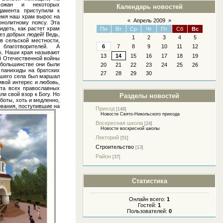
хожан и некоторых
Календарь новостей
дамента приступили к
ремя наш храм вырос на
«
Апрель 2009
»
онолитному поясу. Эта
идеть, как растет храм
Пн
Вт
Ср
Чт
Пт
Сб
Вс
без добрых людей! Ведь,
1
2
3
4
5
в сельской местности,
благотворителей. А
6
7
8
9
10
11
12
к. Наши края называют
13
14
15
16
17
18
19
й Отечественной войны
 большинстве они были
20
21
22
23
24
25
26
 панихиды на братских
27
28
29
30
ашего села был маршал
ивой интерес и любовь,
та всех православных
и свой взор к Богу. Но
Разделы новостей
аботы, хоть и медленно,
вания, поступившие на
Приход
[148]
Новости Свято-Никольского прихода
Воскресная школа
[24]
Новости воскресной школы
Лекторий
[51]
Строительство
[13]
Район
[37]
Статистика
Онлайн всего:
1
Гостей:
1
Пользователей:
0