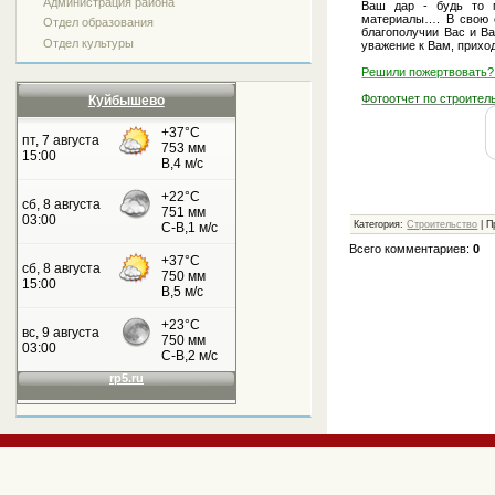
Администрация района
Ваш дар - будь то 
материалы…. В свою 
Отдел образования
благополучии Вас и Ва
Отдел культуры
уважение к Вам, прихо
Решили пожертвовать?
Фотоотчет по строител
Куйбышево
Категория:
Строительство
| П
Всего комментариев:
0