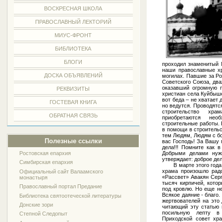
ВОСКРЕСНАЯ ШКОЛА
ПРАВОСЛАВНЫЙ ЛЕКТОРИЙ
МИУС-ФРОНТ
БИБЛИОТЕКА
БЛОГИ
проходил знаменитый 
наши православные хр
ДОСКА ОБЪЯВЛЕНИЙ
могилах. Павшие за Р
Советского Союза, два
оказавший огромную 
РЕКВИЗИТЫ
христиан села Куйбыше
вот беда – не хватает 
ГОСТЕВАЯ КНИГА
но ведутся. Проводятс
строительство хра
ОБРАТНАЯ СВЯЗЬ
приобретаются нео
строительные работы. 
в помощи в строительс
тем Людям, Людям с б
Полезные ссылки
вас Господь! За Вашу
дела!!! Помните как 
Добрыми делами нуж
Ростовская епархия
утверждает: доброе де
Симбирская епархия
В марте этого года в
храма произошло рад
Официальный сайт Валаамского
«Рассвет» Авакян Сер
монастыря
тысяч кирпичей, кото
Православный портал Предание
под кровлю. Но еще н
Всякое даяние - благо.
Библиотека святоотеческой литературы
жертвователей на это
Донские зори
читающий эту статью 
посильную лепту в 
Степной Следопыт
Приходской совет хр