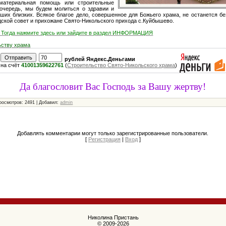
материальная помощь или строительные
очередь, мы будем молиться о здравии и
ших близких. Всякое благое дело, совершенное для Божьего храма, не останется бе
дской совет и прихожане Свято-Никольского прихода с.Куйбышево.
 Тогда нажмите здесь или зайдите в раздел ИНФОРМАЦИЯ
ьству храма
рублей Яндекс.Деньгами
на счёт
41001359622761
(
Строительство Свято-Никольского храма
)
Да благословит Вас Господь за Вашу жертву!
росмотров: 2491 | Добавил:
admin
Добавлять комментарии могут только зарегистрированные пользователи.
[
Регистрация
|
Вход
]
Николина Пристань
© 2009-2026