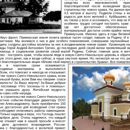
средства всех жертвователей, при
благотворителей после возведения фун
строительству нового храма. На данное в
4,5 метров в высоту. Подвели стены к м
радость для всех жителей с. Куйбышево, в
на глазах у всех и осознавать, что мир не 
особенно трудно сегодня построить храм 
где нет достаточно обеспеченных 
материальный достаток селян крайне низо
Примиусьем. Именно здесь в годы Велико
Миус-фронт. Примиуская земля полита кровью тысяч солдат, павших за Родину. И в
истиане. Мы молимся о них в дни особого поминовения, совершаем заупокойные
одину солдаты достойны молитвы за них в воздвигаемом новом храме. Уроженцем н
жды Герой Андрей Антонович Гречко, до последних дней своей жизни проявлявший ж
помощь в социальном развитии своей малой Родины. Сейчас главная цель и меч
во - построить храм, чтобы вошли люди в новую Свято-Никольскую церковь и обратил
для этого денег, как и везде сейчас, в наше смутное время. Но, несмотря ни на что, р
я благотворительные акции «Вложи свой кирпич в строительство Храма».
Все пожертво
ма в короткие сроки осваиваются,
бходимые материалы и выполняются
Всем, кто помогает и никогда не отказывает
тве нового Свято-Никольского храма, всем
ольшой буквы, всем Вам мы говорим- спаси
 милость! За Вашу жертву! За Ваши добрые
в пословице «Что посеешь-то и пожнешь».
но украшать душу. Житейская мудрость
ло-само себе награда.
 строительстве нового Свято-Никольского
остное событие-благодаря директору ООО
гею Александровичу, было приобретено 150
рых достаточно для возведения стен храма
еобходимо оплачивать работы каменщиков.
 Только надежда и вера, что Господь пошлет
 доброе дело. Очень надеемся, что каждый
не откажет нам в нашей просьбе и внесет
дело духовного возрождения России.
ама с благодарностью и молитвой примет