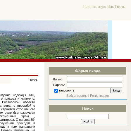
Приветствую Вас
Гость
!
Форма входа
Логин:
10:24
Пароль:
запомнить
ние надежды. Мы,
Забыл пароль
|
Регистрация
о прихода и жители с.
Ростовской области
а вера, с просьбой о
Поиск
 строительстве нашего
шем селе был разрушен
локаменный храм ,
дотворца. С начала 80-
служения проходят в
году к нам направили
с Божьей помощью, на