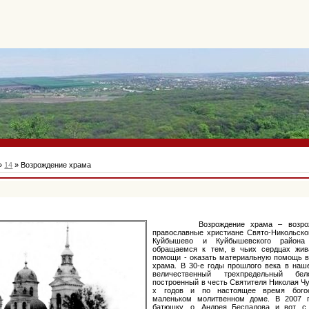
»
14
» Возрождение храма
Возрождение храма – возрожде
православные христиане Свято-Никольског
Куйбышево и Куйбышевского района 
обращаемся к тем, в чьих сердцах жив
помощи - оказать материальную помощь в
храма. В 30-е годы прошлого века в на
величественный трехпредельный бе
построенный в честь Святителя Николая Чу
х годов и по настоящее время бого
маленьком молитвенном доме. В 2007 
батюшку, о. Андрея Беспалова и вот, 