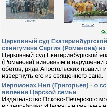
[
События
]
[
События
]
Со
Церковный суд Екатеринбургской
схиигумена Сергия (Романова) из
Церковный суд Екатеринбургской еп
(Романова) виновным в нарушении 
обетов, ряда Апостольских правил 
извергнуть его из священного сана.
Иеромонах Нил (Григорьев) - о с
явлении Царской семьи
Издательство Псково-Печерского м
видеорубрику «Несвятые святые - 