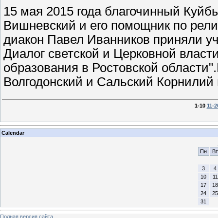
15 мая 2015 года благочинный Куйб
Вишневский и его помощник по рели
диакон Павел Иванников приняли у
Диалог светской и Церковной власт
образования в Ростовской области"
Волгодонский и Сальский Корнилий
1-10
11-2
Calendar
Пн
Вт
3
4
10
11
17
18
24
25
31
Полная версия сайта