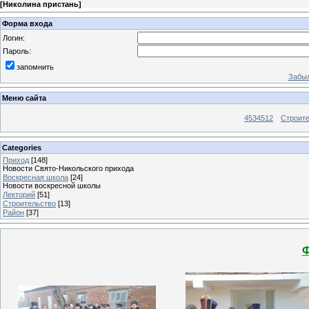
[
Николина пристань
]
Форма входа
Логин:
Пароль:
запомнить
Забыл
Меню сайта
4534512
Строит
Categories
Приход
[148]
Новости Свято-Никольского прихода
Воскресная школа
[24]
Новости воскресной школы
Лекторий
[51]
Строительство
[13]
Район
[37]
Ф