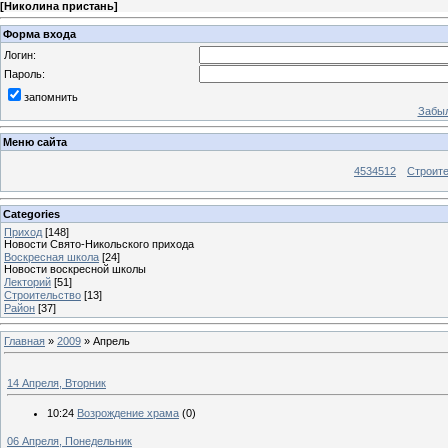
[
Николина пристань
]
Форма входа
Логин:
Пароль:
запомнить
Забыл
Меню сайта
4534512
Строит
Categories
Приход
[148]
Новости Свято-Никольского прихода
Воскресная школа
[24]
Новости воскресной школы
Лекторий
[51]
Строительство
[13]
Район
[37]
Главная
»
2009
»
Апрель
14 Апреля, Вторник
10:24
Возрождение храма
(0)
06 Апреля, Понедельник