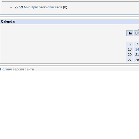
22:59
Мир Красотою спасется
(0)
Calendar
Пн
Вт
6
7
13
14
20
21
27
28
Полная версия сайта