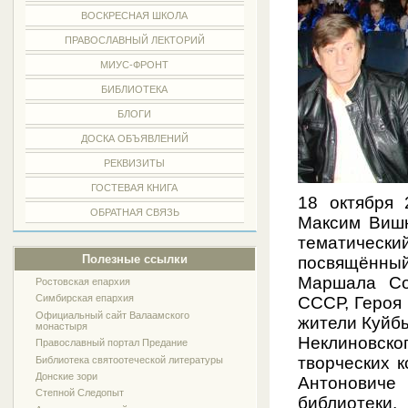
ВОСКРЕСНАЯ ШКОЛА
ПРАВОСЛАВНЫЙ ЛЕКТОРИЙ
МИУС-ФРОНТ
БИБЛИОТЕКА
БЛОГИ
ДОСКА ОБЪЯВЛЕНИЙ
РЕКВИЗИТЫ
ГОСТЕВАЯ КНИГА
18 октября 
ОБРАТНАЯ СВЯЗЬ
Максим Виш
тематическ
Полезные ссылки
посвящённы
Маршала Со
Ростовская епархия
Симбирская епархия
СССР, Героя
Официальный сайт Валаамского
жители Куйбы
монастыря
Неклиновско
Православный портал Предание
творческих 
Библиотека святоотеческой литературы
Донские зори
Антоновиче
Степной Следопыт
библиотеки,