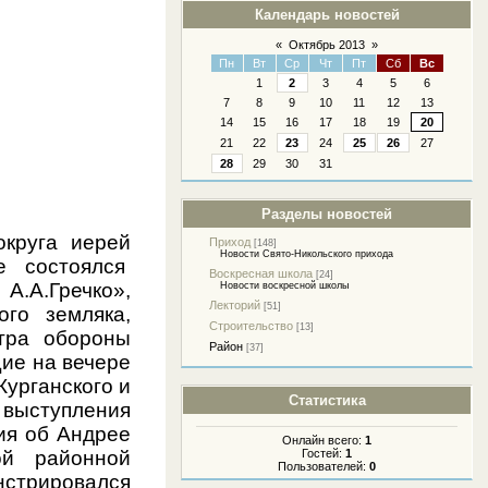
Календарь новостей
«
Октябрь 2013
»
Пн
Вт
Ср
Чт
Пт
Сб
Вс
1
2
3
4
5
6
7
8
9
10
11
12
13
14
15
16
17
18
19
20
21
22
23
24
25
26
27
28
29
30
31
Разделы новостей
округа иерей
Приход
[148]
Новости Свято-Никольского прихода
е состоялся
Воскресная школа
[24]
.А.Гречко»,
Новости воскресной школы
Лекторий
[51]
го земляка,
Строительство
[13]
тра обороны
Район
[37]
ие на вечере
Курганского и
Статистика
 выступления
ия об Андрее
Онлайн всего:
1
Гостей:
1
ой районной
Пользователей:
0
нстрировался