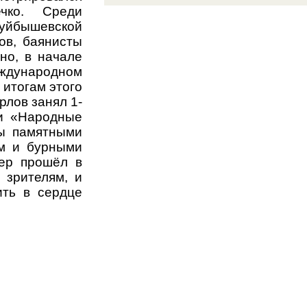
чко. Среди
уйбышевской
ов, баянисты
но, в начале
еждународном
 итогам этого
рлов занял 1-
ии «Народные
ны памятными
ым и бурными
чер прошёл в
 зрителям, и
ить в сердце