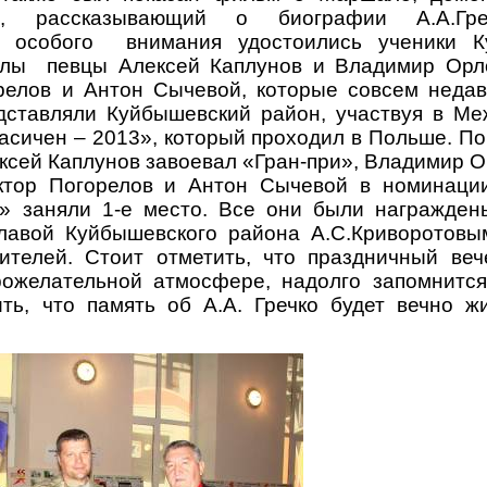
ьм, рассказывающий о биографии А.А.Гре
х особого внимания удостоились ученики К
лы певцы Алексей Каплунов и Владимир Орл
релов и Антон Сычевой, которые совсем недав
едставляли Куйбышевский район, участвуя в М
асичен – 2013», который проходил в Польше. По
ксей Каплунов завоевал «Гран-при», Владимир О
ктор Погорелов и Антон Сычевой в номинац
» заняли 1-е место. Все они были награжде
лавой Куйбышевского района А.С.Криворотов
ителей. Стоит отметить, что праздничный ве
рожелательной атмосфере, надолго запомнится
ить, что память об А.А. Гречко будет вечно ж