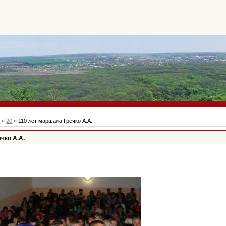
ь
»
20
» 110 лет маршала Гречко А.А.
чко А.А.