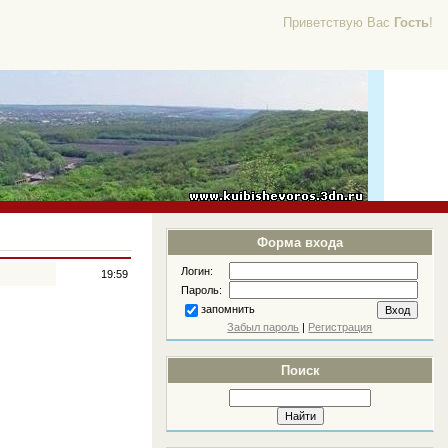
Приветствую Вас
Гость
!
Форма входа
Логин:
19:59
Пароль:
запомнить
Забыл пароль
|
Регистрация
Поиск