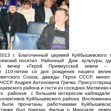
2013 г. Благочинный церквей Куйбышевского 
невский посетил Районный Дом культуры, гд
ий вечер «Герой Примиусской земли – А
й 110-летию со дня рождения нашего велико
ветского Союза, дважды Героя СССР, минис
 ЧССР Андрея Антоновича Гречко. Присутствующ
шевского района и гости из соседних Матвеево-
го районов с большим интересом наблюдали
коллективов Куйбышевского района. Воспоминан
 были прочитаны работниками Куйбышевск
 также был показан фильм о Маршале, демо