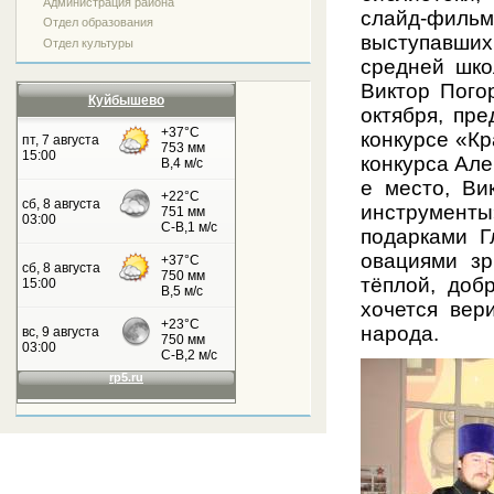
Администрация района
слайд-фил
Отдел образования
выступавши
Отдел культуры
средней шко
Виктор Пого
Куйбышево
октября, пр
конкурсе «Кр
конкурса Але
е место, Ви
инструменты
подарками Г
овациями зр
тёплой, доб
хочется вер
народа.