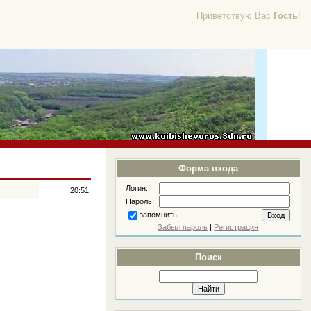
Приветствую Вас
Гость
!
Форма входа
Логин:
20:51
Пароль:
запомнить
Забыл пароль
|
Регистрация
Поиск