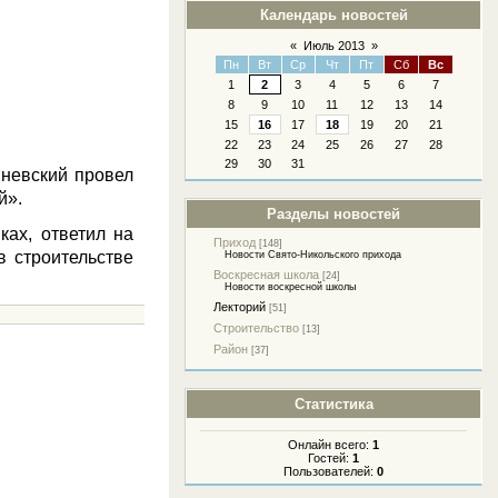
Календарь новостей
«
Июль 2013
»
Пн
Вт
Ср
Чт
Пт
Сб
Вс
1
2
3
4
5
6
7
8
9
10
11
12
13
14
15
16
17
18
19
20
21
22
23
24
25
26
27
28
29
30
31
невский провел
й».
Разделы новостей
ах, ответил на
Приход
[148]
в строительстве
Новости Свято-Никольского прихода
Воскресная школа
[24]
Новости воскресной школы
Лекторий
[51]
Строительство
[13]
Район
[37]
Статистика
Онлайн всего:
1
Гостей:
1
Пользователей:
0