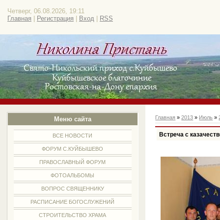
Четверг, 06.08.2026, 19:11
Главная
|
Регистрация
|
Вход
|
RSS
Главная
»
2013
»
Июль
»
Меню сайта
Встреча с казачеств
ВСЕ НОВОСТИ
ФОРУМ С.КУЙБЫШЕВО
ПРАВОСЛАВНЫЙ ФОРУМ
ФОТОАЛЬБОМЫ
ВОПРОС СВЯЩЕННИКУ
РАСПИСАНИЕ БОГОСЛУЖЕНИЙ
СТРОИТЕЛЬСТВО ХРАМА