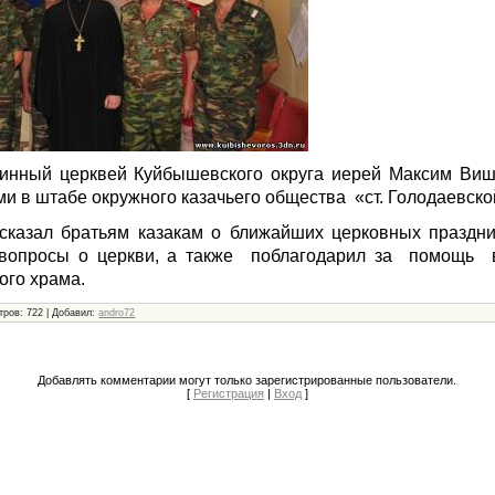
чинный церквей Куйбышевского округа иерей Максим Виш
ами в штабе окружного казачьего общества
«ст. Голодаевско
казал братьям казакам о ближайших церковных праздник
вопросы о церкви, а также
поблагодарил за
помощь
ого храма.
тров: 722 | Добавил:
andro72
Добавлять комментарии могут только зарегистрированные пользователи.
[
Регистрация
|
Вход
]