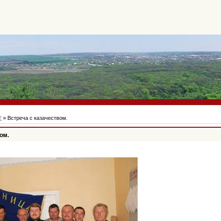
2
» Встреча с казачеством.
ом.