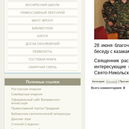
ВОСКРЕСНАЯ ШКОЛА
ПРАВОСЛАВНЫЙ ЛЕКТОРИЙ
МИУС-ФРОНТ
БИБЛИОТЕКА
БЛОГИ
ДОСКА ОБЪЯВЛЕНИЙ
28 июня благо
беседу с казак
РЕКВИЗИТЫ
ГОСТЕВАЯ КНИГА
Священник расс
интересующие 
ОБРАТНАЯ СВЯЗЬ
Свято-Никольск
Полезные ссылки
Категория:
Лекторий
| Просмо
Всего комментариев:
0
Ростовская епархия
Симбирская епархия
Официальный сайт Валаамского
монастыря
Православный портал Предание
Библиотека святоотеческой литературы
Донские зори
Степной Следопыт