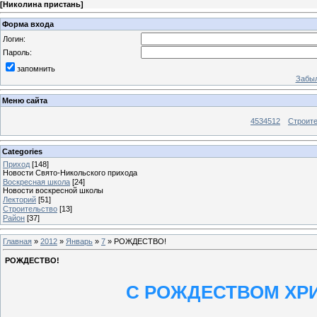
[
Николина пристань
]
Форма входа
Логин:
Пароль:
запомнить
Забыл
Меню сайта
4534512
Строит
Categories
Приход
[148]
Новости Свято-Никольского прихода
Воскресная школа
[24]
Новости воскресной школы
Лекторий
[51]
Строительство
[13]
Район
[37]
Главная
»
2012
»
Январь
»
7
» РОЖДЕСТВО!
РОЖДЕСТВО!
С РОЖДЕСТВОМ ХР