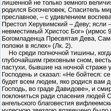
лишенной не только земного величи
родился Богочеловек, Спаситель ми
преславное, – с удивлением воспева
Престол Херувимский – Деву; ясли 
невместимый Христос Бог» (ирмос 9
Богомладенца Пресвятая Дева, Сама
положи в яслех» (Лк. 2).
Но среди полночной тишины, когда
глубочайшим греховным сном, вест
пастухи, бывшие на ночной страже у
Господень и сказал: «Не бойтеся: с
будет всем людем, яко родися вам 
Господь, во граде Давидове», и см
поклониться ради спасения людей 
ангельского благовестия вифлеемск
чудесною звездою возвещено было 