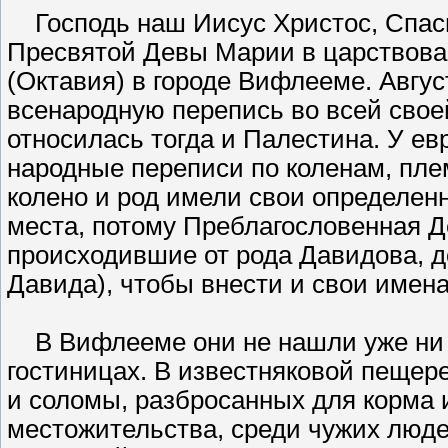
Господь наш Иисус Христос, Спаси
Пресвятой Девы Марии в царствова
(Октавия) в городе Вифлееме. Авгус
всенародную перепись во всей свое
относилась тогда и Палестина. У е
народные переписи по коленам, пле
колено и род имели свои определен
места, потому Преблагословенная Д
происходившие от рода Давидова, 
Давида), чтобы внести и свои имена
В Вифлееме они не нашли уже ни о
гостиницах. В известняковой пещере
и соломы, разбросанных для корма и
местожительства, среди чужих люде