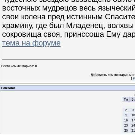
восточных мудрецов весь языческий
свои колена пред истинным Спасите
храмину, где был Младенец, волхвы
сокровища своя, принссоша Ему дары
тема на форуме
Всего комментариев
:
0
Добавлять комментарии могу
[
Р
Calendar
Пн
Вт
2
3
9
10
16
17
23
24
30
31