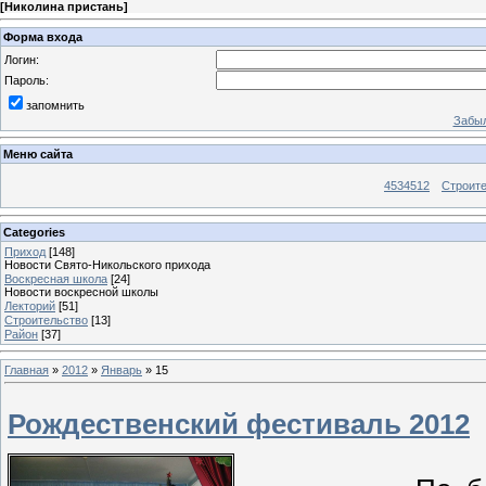
[
Николина пристань
]
Форма входа
Логин:
Пароль:
запомнить
Забыл
Меню сайта
4534512
Строит
Categories
Приход
[148]
Новости Свято-Никольского прихода
Воскресная школа
[24]
Новости воскресной школы
Лекторий
[51]
Строительство
[13]
Район
[37]
Главная
»
2012
»
Январь
»
15
Рождественский фестиваль 2012