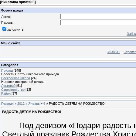
[
Николина пристань
]
Форма входа
Логин:
Пароль:
запомнить
Забыл
Меню сайта
4534512
Строит
Categories
Приход
[148]
Новости Свято-Никольского прихода
Воскресная школа
[24]
Новости воскресной школы
Лекторий
[51]
Строительство
[13]
Район
[37]
Главная
»
2012
»
Январь
»
6
» РАДОСТЬ ДЕТЯМ НА РОЖДЕСТВО!
РАДОСТЬ ДЕТЯМ НА РОЖДЕСТВО!
Под девизом «Подари радость на
Светлый праздник Рождества Христо