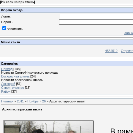
[
Николина пристань
]
Форма входа
Логин:
Пароль:
запомнить
Забыл
Меню сайта
4534512
Строит
Categories
Приход
[148]
Новости Свято-Никольского прихода
Воскресная школа
[24]
Новости воскресной школы
Лекторий
[51]
Строительство
[13]
Район
[37]
Главная
»
2011
»
Ноябрь
»
26
» Архипастырьский визит
Архипастырьский визит
В рамках