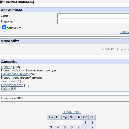
[
Николина пристань
]
Форма входа
Логин:
Пароль:
запомнить
Забыл
Меню сайта
4534512
Строит
Categories
Приход
[148]
Новости Свято-Никольского прихода
Воскресная школа
[24]
Новости воскресной школы
Лекторий
[51]
Строительство
[13]
Район
[37]
Главная
»
2011
Январь 2011
Пн
Вт
Ср
Чт
Пт
Сб
Вс
1
2
3
4
5
6
7
8
9