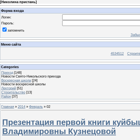
[
Николина пристань
]
Форма входа
Логин:
Пароль:
запомнить
Забыл
Меню сайта
4534512
Строит
Categories
Приход
[148]
Новости Свято-Никольского прихода
Воскресная школа
[24]
Новости воскресной школы
Лекторий
[51]
Строительство
[13]
Район
[37]
Главная
»
2014
»
Февраль
»
02
Презентация первой книги куйб
Владимировны Кузнецовой