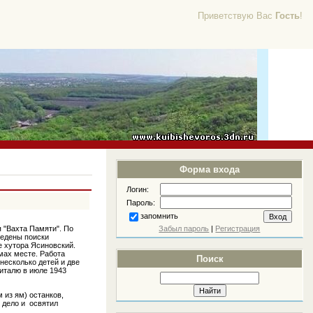
Приветствую Вас
Гость
!
Форма входа
Логин:
Пароль:
запомнить
 "Вахта Памяти". По
Забыл пароль
|
Регистрация
ведены поиски
е хутора Ясиновский.
мах месте. Работа
Поиск
несколько детей и две
питалю в июле 1943
 из ям) останков,
 дело и освятил