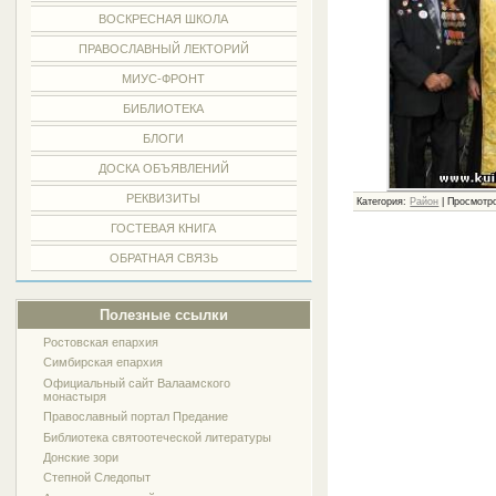
ВОСКРЕСНАЯ ШКОЛА
ПРАВОСЛАВНЫЙ ЛЕКТОРИЙ
МИУС-ФРОНТ
БИБЛИОТЕКА
БЛОГИ
ДОСКА ОБЪЯВЛЕНИЙ
РЕКВИЗИТЫ
Категория:
Район
| Просмотро
ГОСТЕВАЯ КНИГА
ОБРАТНАЯ СВЯЗЬ
Полезные ссылки
Ростовская епархия
Симбирская епархия
Официальный сайт Валаамского
монастыря
Православный портал Предание
Библиотека святоотеческой литературы
Донские зори
Степной Следопыт