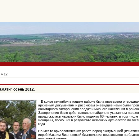
ь
»
12
амяти" осень 2012.
В конце сентября в нашем районе была проведена очередная
архивным документам и рассказам очевидцев нами были про
санитарного захоронения солдат и мирного населения в район
Захоронение было действительно найдено в указанном на схе
продолжалась неделю и было поднято 68 человек, в том числе 
женщины, погибших в результате немецких артналётов по гос
года.
На месте археологических работ, перед эксгумацией (изъятием
иерей Максим Вишневский благословил поисковиков на благое
поисковый лагерь: