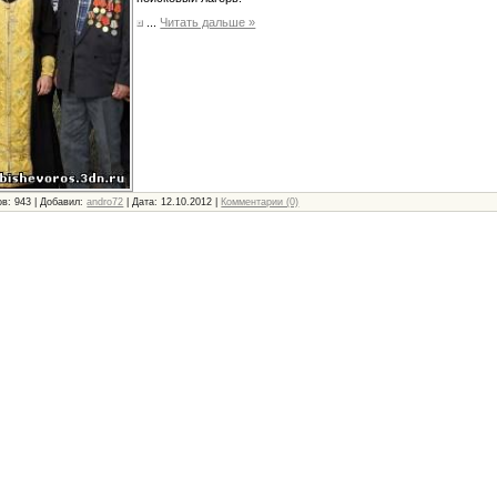
...
Читать дальше »
в: 943 | Добавил:
andro72
| Дата:
12.10.2012
|
Комментарии (0)