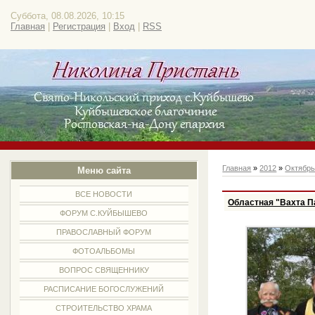
Суббота, 08.08.2026, 10:15
Главная
|
Регистрация
|
Вход
|
RSS
Главная
»
2012
»
Октябр
Меню сайта
ВСЕ НОВОСТИ
Областная "Вахта П
ФОРУМ С.КУЙБЫШЕВО
ПРАВОСЛАВНЫЙ ФОРУМ
ФОТОАЛЬБОМЫ
ВОПРОС СВЯЩЕННИКУ
РАСПИСАНИЕ БОГОСЛУЖЕНИЙ
СТРОИТЕЛЬСТВО ХРАМА