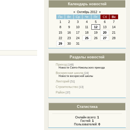
Календарь новостей
«
Октябрь 2012
»
Пн
Вт
Ср
Чт
Пт
Сб
Вс
1
2
3
4
5
6
7
8
9
10
11
12
13
14
15
16
17
18
19
20
21
22
23
24
25
26
27
28
29
30
31
Разделы новостей
Приход
[148]
Новости Свято-Никольского прихода
Воскресная школа
[24]
Новости воскресной школы
Лекторий
[51]
Строительство
[13]
Район
[37]
Статистика
Онлайн всего:
1
Гостей:
1
Пользователей:
0