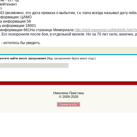
бы - 127 сд
 лейтенант
ит
3 (возможно, это дата приказа о выбытии, т.к. папа всегда называл дату гиб
информации: ЦАМО
ка информации 58
ка информации 18001
а информации 881На странице Мемориала
http://obd-memorial.ru/html/info.htm
 Его похоронили после боя, в отдельной могиле. Но за 70 лет село, конечно,
- хотелось бы увидеть.
могите найти место захоронения
(Ищу захоронение брата моего отца.)
Николина Пристань
© 2009-2026