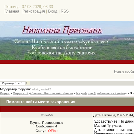
Пятница, 07.08.2026, 06:33
Главная
|
Регистрация
|
Вход
|
RSS
Новые сообщ
1
Страница
1
из
1
Модератор форума:
,
admin
andro72
Форум
»
Форум с. Куйбышево Ростовской области
»
Миус-фронт (Куйбышевский район)
»
По
Помогите найти место захоронения
Yolka56
Дата: Пятница, 23.05.2014
Здравствуйте! По данн
Группа: Проверенные
Малый Тугулым.
Сообщений:
4
Дата и место призыва 
Статус:
Offline