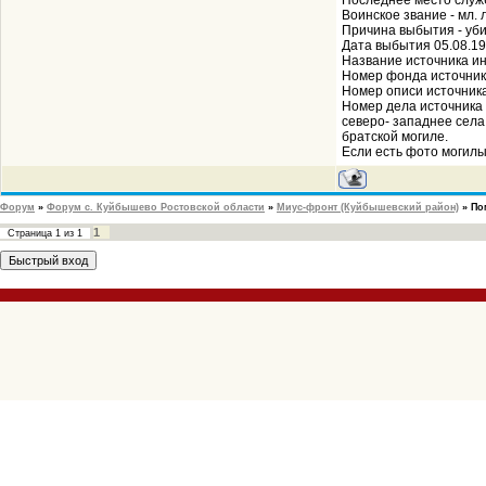
Последнее место служ
Воинское звание - мл.
Причина выбытия - уб
Дата выбытия 05.08.194
Название источника 
Номер фонда источни
Номер описи источни
Номер дела источник
северо- западнее села.
братской могиле.
Если есть фото могилы 
Форум
»
Форум с. Куйбышево Ростовской области
»
Миус-фронт (Куйбышевский район)
»
По
1
Страница
1
из
1