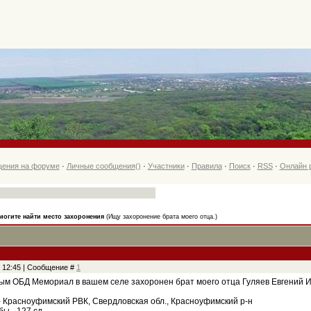
ения на форуме
·
Личные сообщения
()
·
Участники
·
Правила
·
Поиск
·
RSS
·
Онлайн 
могите найти место захоронения
(Ищу захоронение брата моего отца.)
, 12:45 | Сообщение #
1
ым ОБД Мемориал в вашем селе захоронен брат моего отца Гуляев Евгений Иван
- Красноуфимский РВК, Свердловская обл., Красноуфимский р-н