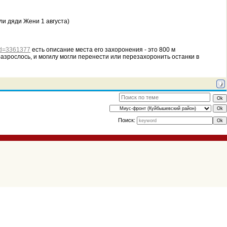
ели дяди Жени 1 августа)
?id=3361377
есть описание места его захоронения - это 800 м
 разрослось, и могилу могли перенести или перезахоронить останки в
Поиск: