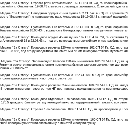
г. Медаль “За Отвагу”. Стрелка роты автоматчиков 162 СП 54 Гв. СД, гв. красноармейц
вской и х. Ольховчик 19.08.43 г. вместе со взводом захватил х. Ольховский, где из 
г. Медаль “За Отвагу”. Наводчика орудия 76-мм пушек 162 СП 54 Гв. СД, гв. сержанта 
ысоту “Безымянная” по направлению на х. Алексеевка 18-19.08.43 г., прямой наводкой
г. Медаль “За Отвагу”. Пулеметчика 1-го батальона 162 СП 54 Гв. СД, гв. красноармей
ышевского района 18.08.43 г., ворвался в блиндаж противника и из ручного пулемета 
г. Медаль “За Отвагу”. Командира орудия 45-мм пушек 162 СП 54 Гв. СД, гв. сержанта
 Алексеевский 18 и 22.08.43 г., под его руководством орудийным огнем разбиты мино
г. Медаль “За Отвагу”. Командира расчета 120-мм минометов 162 СП 54 Гв. СД, гв. ст
евки 21.08.43г., под его руководством минометным огнем было уничтожено: пулеметна
г. Медаль “За Отвагу”. Заряжающего батареи 120-мм минометов 162 СП 54 Гв. СД, гв. 
действуя в расчете под сильным огнем противника быстро заряжал орудие, чем дал во
вника и 1 миномет.
г. Медаль “За Отвагу”. Пулеметчика 1-го батальона 162 СП 54 Гв. СД, гв. красноармей
ичтожил вражескую пулеметную точку с расчетом.
г. Медаль “За Отвагу”. Командира расчета 82-мм минометов 160 СП 54 Гв. СД, гв. младш
5.5 точным огнем уничтожил ротное НП противника с находившимися на нем командир
. Медаль “За Отвагу”. Командира отделения 1-го батальона 160 СП 54 Гв. СД, гв. старш
 175.5 трижды отбил контратаку немецкой пехоты, поддерживаемой танками, при этом
г. Медаль “За Отвагу”. Стрелка 1-го батальона 160 СП 54 Гв. СД, гв. красноармейца Т
г. Медаль “За Отвагу”. Командира расчета 120-мм минометов 160 СП 54 Гв. СД, гв. стар
очной наводкой уничтожил автомашину с пехотой и подбил пушку.