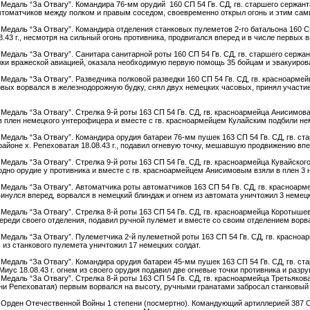
. Медаль “За Отвагу”. Командира 76-мм орудий 160 СП 54 Гв. СД, гв. старшего сержанта
томатчиков между полком и правым соседом, своевременно открыл огонь и этим самы
г. Медаль “За Отвагу”. Командира отделения станковых пулеметов 2-го батальона 160 С
08.43 г., несмотря на сильный огонь противника, продвигался вперед и в числе первы
. Медаль “За Отвагу”. Санитара санитарной роты 160 СП 54 Гв. СД, гв. старшего сержа
ки вражеской авиацией, оказала необходимую первую помощь 35 бойцам и эвакуирова
г. Медаль “За Отвагу”. Разведчика полковой разведки 160 СП 54 Гв. СД, гв. красноарм
ервых ворвался в железнодорожную будку, снял двух немецких часовых, принял участи
. Медаль “За Отвагу”. Стрелка 9-й роты 163 СП 54 Гв. СД, гв. красноармейца Анисимов
 в плен немецкого унтерофицера и вместе с гв. красноармейцем Кулайским подбили н
г. Медаль “За Отвагу”. Командира орудия батареи 76-мм пушек 163 СП 54 Гв. СД, гв. 
районе х. Репеховатая 18.08.43 г., подавил огневую точку, мешавшую продвижению впе
. Медаль “За Отвагу”. Стрелка 9-й роты 163 СП 54 Гв. СД, гв. красноармейца Кувайско
одно орудие у противника и вместе с гв. красноармейцем Анисимовым взяли в плен 3 
. Медаль “За Отвагу”. Автоматчика роты автоматчиков 163 СП 54 Гв. СД, гв. красноарм
инулся вперед, ворвался в немецкий блиндаж и огнем из автомата уничтожил 3 немецк
. Медаль “За Отвагу”. Стрелка 8-й роты 163 СП 54 Гв. СД, гв. красноармейца Коротышев
ереди своего отделения, подавил ручной пулемет и вместе со своим отделением ворва
. Медаль “За Отвагу”. Пулеметчика 2-й пулеметной роты 163 СП 54 Гв. СД, гв. красноа
 из станкового пулемета уничтожил 17 немецких солдат.
г. Медаль “За Отвагу”. Командира орудия батареи 45-мм пушек 163 СП 54 Гв. СД, гв. 
Миус 18.08.43 г. огнем из своего орудия подавил две огневые точки противника и разр
. Медаль “За Отвагу”. Стрелка 8-й роты 163 СП 54 Гв. СД, гв. красноармейца Третьяков
вни Репеховатая) первым ворвался на высоту, ручными гранатами забросал станковый
г. Орден Отечественной Войны 1 степени (посмертно). Командующий артиллерией 387 С