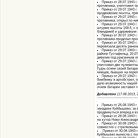
Приказ от 28.07.1943 
противника, уничтожил тр
Приказ от 29.07.1943 
продвижение пехоты, пря
Приказ от 29.07.1943 
противника, открыл по ни
Приказ от 29.07.1943 
штурме высоты 168.5, с г
блиндажей и удерживали 
Приказ от 30.07.1943 
противника проделал про
Приказ от 30.07.1943 
перевязала десять ранен
Приказ от 29.07.1943 г
районе Густафельд, 20.07
дивизии под ураганным о
Приказ от 29.07.1943 
уничтожил две пулеметных
Гудзь огнем своей батаре
немцев, бывших на переп
Приказ от 29.07.1943 
бомбежку и артобстрел, п
дало возможность нашей п
огнем батареи заставил т
Добавлено
(17.08.2013, 
---------------------------------
Приказ от 26.08.1943 г
западнее Куйбышево, за 
продвинуться вперед и вз
Приказ от 28.08.1943 
на хутор Ново-Александро
Приказ от 30.08.1943 
совместно с стрелковыми
Приказ от 30.08.1943 
Куйбышево вынесла с пол
Приказ от 30.08.1943 г