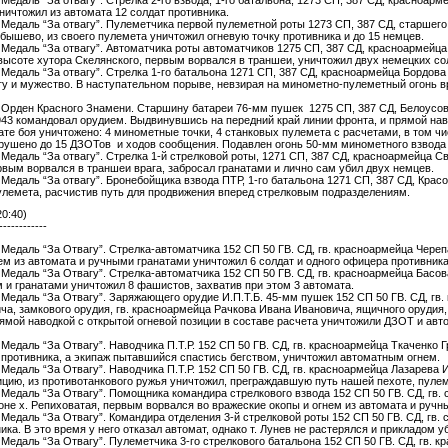
ничтожил из автомата 12 солдат противника.
г. Медаль “За отвагу”. Пулеметчика первой пулеметной роты 1273 СП, 387 СД, старшег
бышево, из своего пулемета уничтожил огневую точку противника и до 15 немцев.
г. Медаль “За отвагу”. Автоматчика роты автоматчиков 1275 СП, 387 СД, красноармей
а высоте хутора Скелянского, первым ворвался в траншеи, уничтожил двух немецких со
. Медаль “За отвагу”. Стрелка 1-го батальона 1271 СП, 387 СД, красноармейца Бордова
у и мужество. В наступательном порыве, невзирая на минометно-пулеметный огонь вра
г. Орден Красного Знамени. Старшину батареи 76-мм пушек 1275 СП, 387 СД, Белоусов
43 командовал орудием. Выдвинувшись на передний край линии фронта, и прямой нав
ате боя уничтожено: 4 минометные точки, 4 станковых пулемета с расчетами, в том ч
зрушено до 15 ДЗОТов и ходов сообщения. Подавлен огонь 50-мм минометного взвода 
г. Медаль “За отвагу”. Стрелка 1-й стрелковой роты, 1271 СП, 387 СД, красноармейца 
ервым ворвался в траншеи врага, забросал гранатами и лично сам убил двух немцев.
г. Медаль “За отвагу”. Бронебойщика взвода ПТР, 1-го батальона 1271 СП, 387 СД, Кра
улемета, расчистив путь для продвижения вперед стрелковым подразделениям.
20:40)
------------
. Медаль “За Отвагу”. Стрелка-автоматчика 152 СП 50 ГВ. СД, гв. красноармейца Черепа
ем из автомата и ручными гранатами уничтожил 6 солдат и одного офицера противника
. Медаль “За Отвагу”. Стрелка-автоматчика 152 СП 50 ГВ. СД, гв. красноармейца Басова
 и гранатами уничтожил 8 фашистов, захватив при этом 3 автомата.
г. Медаль “За Отвагу”. Заряжающего орудие И.П.Т.Б. 45-мм пушек 152 СП 50 ГВ. СД, г
, замкового орудия, гв. красноармейца Рачкова Ивана Ивановича, ящичного орудия, г
прямой наводкой с открытой огневой позиции в составе расчета уничтожили ДЗОТ и ав
. Медаль “За Отвагу”. Наводчика П.Т.Р. 152 СП 50 ГВ. СД, гв. красноармейца Ткаченко 
к противника, а экипаж пытавшийся спастись бегством, уничтожил автоматным огнем.
. Медаль “За Отвагу”. Наводчика П.Т.Р. 152 СП 50 ГВ. СД, гв. красноармейца Лазарева 
ицию, из противотанкового ружья уничтожил, преграждавшую путь нашей пехоте, пул
. Медаль “За Отвагу”. Помощника командира стрелкового взвода 152 СП 50 ГВ. СД, гв. 
оне х. Репиховатая, первым ворвался во вражеские окопы и огнем из автомата и ручн
. Медаль “За Отвагу”. Командира отделения 3-й стрелковой роты 152 СП 50 ГВ. СД, гв.
ка. В это время у него отказал автомат, однако т. Лунев не растерялся и прикладом 
. Медаль “За Отвагу”. Пулеметчика 3-го стрелкового батальона 152 СП 50 ГВ. СД, гв. к