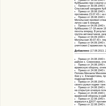
Куйбышево при схватке у
Приказ от 30.08.1943 
Ольховский западнее Куй
Приказ от 28.08.1943 
противника 23.07.43 г. н
Приказ от 28.08.1943 г
Могильская проявил отваг
лично сам 6 немцев.
Приказ от 04.09.1943 
Куйбышево 17-18 июля 19
пехоты вперед. В результ
группа автоматчиков, ра
Приказ от 04.09.1943 
Могильская 30.07.43 г. п
Приказ от 04.09.1943 
уничтожил 2 вражеских п
Добавлено
(17.08.2013, 
---------------------------------
Приказ от 24.08.1943 г
районе х. Семеновки, огн
Приказ от 24.08.1943 г
вражескую оборону, огнем
Приказ от 24.08.1943 
Попова Михаила Михеевича
бою у х. Елизаветовка, 
подразделений.
Приказ от 24.08.1943 г
своего ружья поджег тан
Приказ от 24.08.1943 г
на открытую огневую поз
Приказ от 24.08.1943 г
вражеской обороны в рай
Приказ от 22.08.1943 г
ворвался в ДЗОТ противни
Приказ от 22.08.1943 г