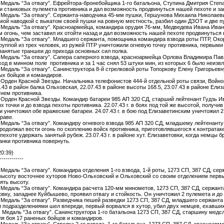
г. Медаль “За отвагу”. Ефрейтора-бронебойщика 1-го батальона, Ступина Дмитрия Степа
и станковых пулемета противника и дал возможность продвинуться нашей пехоте и зан
г. Медаль “За отвагу”. Сержанта-наводчика 45-мм пушки, Гершунова Михаила Николаевич
мой наводкой с выкатом своей пушки на ровную местность, разбил один ДЗОТ и две п
г. Медаль “За отвагу”. Красноармейца, командира орудия 76-мм, Медведева Ивана Ива
м огонь, чем заставил их отойти назад и дал возможность нашей пехоте продвинуться к
г. Медаль “За отвагу”. Младшего сержанта, помощника командира взвода роты ПТР, Окор
руппой из трех человек, из ружей ПТР уничтожили огневую точку противника, первыми
занятые траншеи до прихода основных сил полка.
г. Медаль “За отвагу”. Сапера саперного взвода, красноармейца Орлова Владимира Па
ход в минном поле противника и за 1 час снял 53 штуки мин, из которых 6 было неиз
г. Медаль “За отвагу”. Санинструктора 8-й стрелковой роты Топоркову Елену Григорьев
ых бойцов и командиров.
. Орден Красной Звезды. Начальника телефонистов 444-й отдельной роты связи, Войнова
.43 в район балка Ольховская, 22.07.43 в районе высоты 168.5, 23.07.43 в районе Ели
гнем противника.
г. Орден Красной Звезды. Командир батареи 985 АП 320 СД, старший лейтенант Гудзь И
 точки и до взвода пехоты противника. 22.07.43 г. в боях под той же высотой, получи
и уничтожил обе вражеские батареи. 24.07.43 г. в бою под Елизаветинским уничтожил 
раве.
г. Медаль “За отвагу”. Командиру огневого взвода 985 АП 320 СД, младшему лейтенанту
родолжал вести огонь по скоплению войск противника, приготовлявшегося к контратак
ехоте удержать занятый рубеж. 23.07.43 г. в районе хут. Елизаветовки, когда немцы 
анки противника повернуть.
20:39)
------------
. Медаль “За отвагу”. Командира отделения 1-го взвода, 1-й роты, 1273 СП, 387 СД, се
высоту восточнее хуторов Ново-Ольховский и Ольховский со своим отделением перв
ять высоту.
г. Медаль “За отвагу”. Командира расчета 120-мм минометов, 1273 СП, 387 СД, сержант
вку, западнее Куйбышево, проявил отвагу и стойкость. Он уничтожил 2 пулемета и до 
г. Медаль “За отвагу”. Разведчика пешей разведки 1273 СП, 387 СД, младшего сержанта
 подразделениями шел впереди, первый ворвался в хутор, убил двух немцев, ехавших
г. Медаль “За отвагу”. Санинструктора 1-го батальона 1273 СП, 387 СД, старшину мед
я боя 17 раненых бойцов и командиров.
. Медаль “За отвагу”. Стрелка 2-го взвода, 1-го батальона, 1273 СП, 387 СД, красноарм