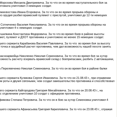
а Морозова Михаила Дмитриевича. За то что он во время наступательного боя за
автомата уничтожил 3 немецких солдат.
Семихвостова Ивана Егоровича. За то что он во время прорыва обороны и
 из орудия разбил вражеский пулемет с прислугой, уничтожил до 12-ти немецких
ца Сотниченко Василия Николаевича. За то что он во время прорыва обороны на
уничтожил 4-х немецких солдат.
 Сушилкина Константина Федоровича. За то что во время боев в районе высоты
мет, пулемет и ДЗОТ противника и уничтожено не менее 15 немецких солдат.
аршего сержанта Карабанова Василия Павловича. За то что во время боя за высоту
я точка и орудийный расчет противника, чем дал возможность нашей пехоте занять
красноармейца Николенко Николая Семеновича. За то что во время боя за хутор
зможность расчету взорвать вражеский склад с боеприпасами, разбить 2 автомашини,
ца Перелевченко Николая Семеновича. За то что он во время боя в районе балки
его сержанта Куликова Сергея Ивановича. За то что он 21.08.43 г., при отражении
ом роты и двумя связными, чем создал замешательство противника и способствовал
его сержанта Кайгородова Григория Михайловича. За то что он 20.08.43 г., на
 с отделением уничтожил 10 солдат с офицером противника.
рофимова Степана Петровича. За то что он в бою за хутор Семеновка уничтожил 4
шего сержанта Афанасьева Григория Кирилловича. За то что он 23.08.43 г., отражая