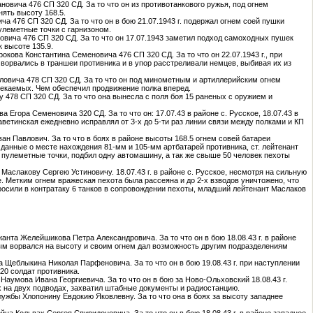
новича 476 СП 320 СД. За то что он из противотанкового ружья, под огнем
ять высоту 168.5.
а 476 СП 320 СД. За то что он в бою 21.07.1943 г. подержал огнем соей пушки
улеметные точки с гарнизоном.
новича 476 СП 320 СД. За то что он 17.07.1943 заметил подход самоходных пушек
 высоте 135.9.
окова Константина Семеновича 476 СП 320 СД. За то что он 22.07.1943 г., при
 ворвались в траншеи противника и в упор расстреливали немцев, выбивая их из
вловича 478 СП 320 СД. За то что он под минометным и артиллерийским огнем
влекаемых. Чем обеспечил продвижение полка вперед.
ну 478 СП 320 СД. За то что она вынесла с поля боя 15 раненых с оружием и
 Егора Семеновича 320 СД. За то что он: 17.07.43 в районе с. Русское, 18.07.43 в
заветинская ежедневно исправлял от 3-х до 5-ти раз линии связи между полками и КП
ван Павлович. За то что в боях в районе высоты 168.5 огнем совей батареи
в данные о месте нахождения 81-мм и 105-мм артбатарей противника, ст. лейтенант
2 пулеметные точки, подбил одну автомашину, а так же свыше 50 человек пехоты
 Маслакову Сергею Устиновичу. 18.07.43 г. в районе с. Русское, несмотря на сильную
е. Метким огнем вражеская пехота была рассеяна и до 2-х взводов уничтожено, что
бросили в контратаку 6 танков в сопровождении пехоты, младший лейтенант Маслаков
ржанта Желейшикова Петра Александровича. За то что он в бою 18.08.43 г. в районе
ым ворвался на высоту и своим огнем дал возможность другим подразделениям
а Щеблыкина Николая Парфеновича. За то что он в бою 19.08.43 г. при наступлении
20 солдат противника.
 Наумова Ивана Георгиевича. За то что он в бою за Ново-Ольховский 18.08.43 г.
 на двух подводах, захватил штабные документы и радиостанцию.
службы Хлопонину Евдокию Яковлевну. За то что она в боях за высоту западнее
ейца Кольвах Сергея Спиридоновича. За то что он в бою 18.08.43 г. в районе западнее