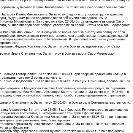
о сержанта Бузманова Ивана Николаевича. За то что он в бою за населенный пункт
ца Паськова Ивана Максимовича. За то то он будучи в штурмовой группе траншей
лдат, будучи сам ранен продолжал вести бой и убил еще одного немца.
 Николая Михайловича. За то что он в бою 27.08.43 г. за овладение высотой Саур-
га, он шел впереди всех бойцов, увлекая их за собой. В этом бою тов. Бордов убил
а Василия Ивановича. Тов. Белоусов во время боев за высоту юго-западнее села
одкой уничтожал огневые точки противника, чем содействовал продвижению нашей
исле один крупнокалиберный, 1 батальонный НП, рассеяна и частично уничтожена
противника.
Свириденко Федора Романовича. За то что он в бою за овладение высотой Саур-
совского Ивана Степановича. За то что он в бою за высоту Саур-Могильская
 Леонида Григорьевича. За то что он 22.08.43 г., при прорыве вражеского кольца в
, захватив при этом 2 ручных пулемета.
 Германа Федоровича. За то что он 22.08.43 г., в бою у х. Семеновка, ворвавшись во
в. красноармейца Миндерова Николая Алексеевича, наводчика орудия, гв. сержанта
в. красноармейца Жабина Александра Константиновича. За то что они 19.08.43 г., в
томашину с живой силой противника, что способствовало продвижению стрелковых
Григория Степановича. За то что он 23.08.43 г. в бою за село Семеновка, выстрелом из
Ивана Андреевича. За то что он 18.08.43 г., в бою за х. Репиховатово, выдвинувшись
еметную точку противника, с находившимися там двумя фашистами.
сержанта Алексеева Константина Алексеевича. За то что он 18.08.43 г. при прорыве
ыми гранатами уничтожил лично 5 гитлеровцев.
 старшего сержанта Лунева Николая Степановича. За то что он 18.08.43 г., первым
убил двух фашистов.
расноармейца Муратова Николая Лукича. За то что он 18.08.43 г., в бою под селом