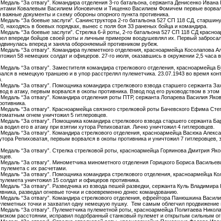
. Медаль “За отвагу”. Командира отделения 3-го батальона, сержанта Денисенко Ивана 
антами Ковалевым Василием Ионовичем и Тищенко Василием Фомичем первые ворвалис
ли важные документы и схему обороны опорного пункта противника.
. Медаль “За боевые заслуги”. Санинструктора 2-го батальона 527 СП 118 СД, старшину
0, находясь в боевых порядках, вынес с поля боя 33 раненых бойца и командира.
. Медаль “За боевые заслуги”. Стрелка 6-й роты, 2-го батальона 527 СП 118 СД красноа
шел впереди бойцов своей роты и личным примером воодушевлял их. Первый забросал 
одвинулась вперед и заняла обороняемый противником рубеж.
г. Медаль “За отвагу”. Командира пулеметного отделения, красноармейца Косолапова Ал
тожил 58 немецких солдат и офицеров. 27-го июля, оказавшись в окружении 2,5 часа в
г. Медаль “За отвагу”. Заместителя командира стрелкового отделения, красноармейца Б
лся в немецкую траншею и в упор расстрелял пулеметчика. 23.07.1943 во время контр
.
г. Медаль “За отвагу”. Помощника командира стрелкового взвода старшего сержанта За
вод в атаку, первым ворвался в окопы противника. Взвод под его руководством в этом
г. Медаль “За отвагу”. Командира отделения роты ПТР, сержанта Лопарева Василия Яко
ротивника.
г. Медаль “За отвагу”. Красноармейца связного стрелковой роты Бачевского Ефима Сте
томатным огнем уничтожил 5 гитлеровцев.
г. Медаль “За отвагу”. Помощника командира стрелкового взвода старшего сержанта Ба
за водил его в атаку при взятии хутора Репиховатая. Лично уничтожил 4 гитлеровцев.
г. Медаль “За отвагу”. Командира стрелкового отделения, красноармейца Васюка Алексан
хутора Репиховатая, первым ворвался в окопы противника и уничтожил 7 гитлеровцев
г. Медаль “За отвагу”. Стрелка стрелковой роты, красноармейца Горяинова Дмитрия Яко
вцев.
г. Медаль “За отвагу”. Минометчика минометного отделения Горицкого Бориса Васильевич
 пулемета с их расчетами.
г. Медаль “За отвагу”. Помощника командира стрелкового отделения, красноармейца Ко
 пулемета уничтожил 15 солдат и офицеров противника.
. Медаль “За отвагу”. Разведчика из взвода пешей разведки, сержанта Куль Владимира 
ивника, разведал огневые точки и своевременно донес командованию.
г. Медаль “За отвагу”. Командира стрелкового отделения, ефрейтора Панюшкина Васил
улеметных точки и захватил одну немецкую пушку. Тем самым облегчил продвижение 
г. Медаль “За отвагу”. Пулеметчика пулеметной роты, красноармейца Политаева Николая
близком расстоянии, исправил подобранный станковый пулемет и открытым сильным ог