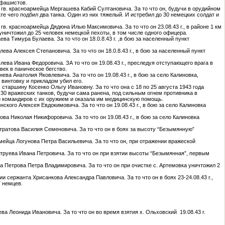
 фашистов.
Д, гв. красноармейца Мергашева Кабий Султановича. За то что он, будучи в орудийном
ате чего подбил два танка. Один из них тяжелый. И истребил до 30 немецких солдат и
, гв. красноармейца Дядюна Илью Максимовича. За то что он 23.08.43 г., в районе 1 км
 уничтожил до 25 человек немецкой пехоты, в том числе одного офицера.
ева Тимура Булаева. За то что он 18.0.8.43 г. ,в бою за населенный пункт
лева Алексея Степановича. За то что он 18.0.8.43 г., в бою за населенный пункт
влева Ивана Федоровича. ЗА то что он 19.08.43 г., преследуя отступающего врага в
век в паническое бегство.
нева Анатолия Яковлевича. За то что он 19.08.43 г., в бою за село Калиновка,
винтовку и прикладом убил его.
 старшину Косенко Ольгу Ивановну. За то что она с 18 по 25 августа 1943 года
 30 вражеских танков, будучи сама ранена, под сильным огнем противника в
и командиров с их оружием и оказала им медицинскую помощь.
нского Алексея Евдокимовича. За то что он 19.08.43 г., в бою за село Калиновка
ова Николая Никифоровича. За то что он 19.08.43 г., в бою за село Калиновка
истратова Василия Семеновича. За то что он в боях за высоту “Безымянную”
армейца Логунова Петра Васильевича. За то что он, при отражении вражеской
вструева Ивана Петровича. За то что он при взятии высоты “Безымянная”, первым
та Петрова Петра Владимировича. За то что он при очистке с. Артемовка уничтожил 2
ии сержанта Хрисанкова Александра Павловича. За то что он в боях 23-24.08.43 г.,
7 немцев.
ева Леонида Ивановича. За то что он во время взятия х. Ольховский 19.08.43 г.