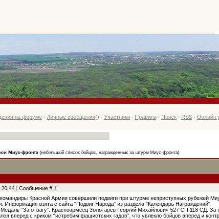
ения на форуме
·
Личные сообщения
()
·
Участники
·
Правила
·
Поиск
·
RSS
·
Онлайн 
рои Миус-фронта
(небольшой список бойцов, награжденных за штурм Миус-фронта)
, 20:44 | Сообщение #
1
командиры Красной Армии совершили подвиги при штурме неприступных рубежей Миус
. Информация взята с сайта "Подвиг Народа" из раздела "Календарь Награждений":
. Медаль “За отвагу”. Красноармеец Золотарев Георгий Михайлович 527 СП 118 СД. За т
ся вперед с криком “истребим фашистских гадов”, что увлекло бойцов вперед и контр