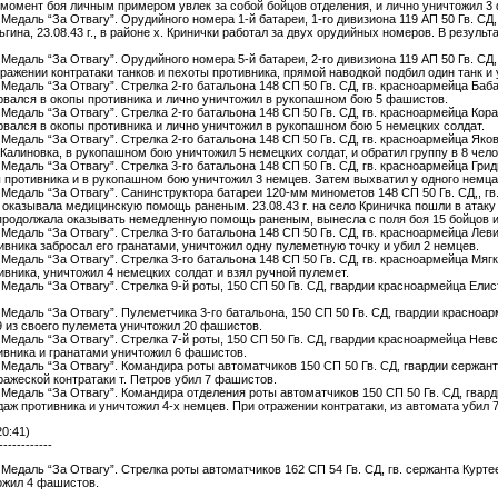
 момент боя личным примером увлек за собой бойцов отделения, и лично уничтожил 3
. Медаль “За Отвагу”. Орудийного номера 1-й батареи, 1-го дивизиона 119 АП 50 Гв. С
ьгина, 23.08.43 г., в районе х. Кринички работал за двух орудийных номеров. В результ
. Медаль “За Отвагу”. Орудийного номера 5-й батареи, 2-го дивизиона 119 АП 50 Гв. СД
тражении контратаки танков и пехоты противника, прямой наводкой подбил один танк и
. Медаль “За Отвагу”. Стрелка 2-го батальона 148 СП 50 Гв. СД, гв. красноармейца Баба
вался в окопы противника и лично уничтожил в рукопашном бою 5 фашистов.
. Медаль “За Отвагу”. Стрелка 2-го батальона 148 СП 50 Гв. СД, гв. красноармейца Кора
вался в окопы противника и лично уничтожил в рукопашном бою 5 немецких солдат.
. Медаль “За Отвагу”. Стрелка 2-го батальона 148 СП 50 Гв. СД, гв. красноармейца Яко
Калиновка, в рукопашном бою уничтожил 5 немецких солдат, и обратил группу в 8 чело
. Медаль “За Отвагу”. Стрелка 3-го батальона 148 СП 50 Гв. СД, гв. красноармейца Грид
 противника и в рукопашном бою уничтожил 3 немцев. Затем выхватил у одного немца 
. Медаль “За Отвагу”. Санинструктора батареи 120-мм минометов 148 СП 50 Гв. СД,, гв.
 оказывала медицинскую помощь раненым. 23.08.43 г. на село Криничка пошли в атаку
продолжала оказывать немедленную помощь раненым, вынесла с поля боя 15 бойцов 
. Медаль “За Отвагу”. Стрелка 3-го батальона 148 СП 50 Гв. СД, гв. красноармейца Леви
вника забросал его гранатами, уничтожил одну пулеметную точку и убил 2 немцев.
. Медаль “За Отвагу”. Стрелка 3-го батальона 148 СП 50 Гв. СД, гв. красноармейца Мягк
вника, уничтожил 4 немецких солдат и взял ручной пулемет.
г. Медаль “За Отвагу”. Стрелка 9-й роты, 150 СП 50 Гв. СД, гвардии красноармейца Ел
г. Медаль “За Отвагу”. Пулеметчика 3-го батальона, 150 СП 50 Гв. СД, гвардии красно
9 из своего пулемета уничтожил 20 фашистов.
г. Медаль “За Отвагу”. Стрелка 7-й роты, 150 СП 50 Гв. СД, гвардии красноармейца Не
ивника и гранатами уничтожил 6 фашистов.
г. Медаль “За Отвагу”. Командира роты автоматчиков 150 СП 50 Гв. СД, гвардии сержан
ажеской контратаки т. Петров убил 7 фашистов.
. Медаль “За Отвагу”. Командира отделения роты автоматчиков 150 СП 50 Гв. СД, гвард
аж противника и уничтожил 4-х немцев. При отражении контратаки, из автомата убил 
20:41)
------------
. Медаль “За Отвагу”. Стрелка роты автоматчиков 162 СП 54 Гв. СД, гв. сержанта Курте
ожил 4 фашистов.