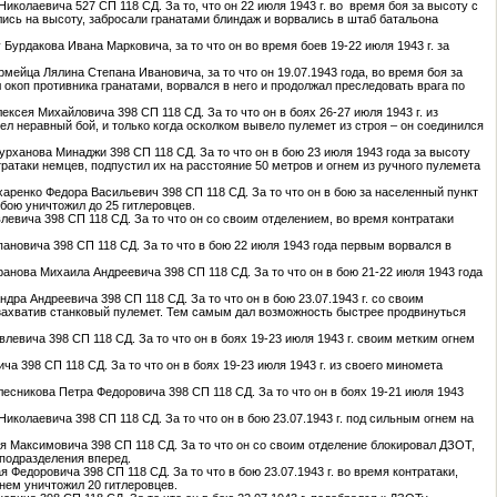
Николаевича 527 СП 118 СД. За то, что он 22 июля 1943 г. во время боя за высоту с
ь на высоту, забросали гранатами блиндаж и ворвались в штаб батальона
 Бурдакова Ивана Марковича, за то что он во время боев 19-22 июля 1943 г. за
рмейца Лялина Степана Ивановича, за то что он 19.07.1943 года, во время боя за
окоп противника гранатами, ворвался в него и продолжал преследовать врага по
ексея Михайловича 398 СП 118 СД. За то что он в боях 26-27 июля 1943 г. из
ел неравный бой, и только когда осколком вывело пулемет из строя – он соединился
урханова Минаджи 398 СП 118 СД. За то что он в бою 23 июля 1943 года за высоту
атаки немцев, подпустил их на расстояние 50 метров и огнем из ручного пулемета
харенко Федора Васильевич 398 СП 118 СД. За то что он в бою за населенный пункт
 бою уничтожил до 25 гитлеровцев.
влевича 398 СП 118 СД. За то что он со своим отделением, во время контратаки
пановича 398 СП 118 СД. За то что в бою 22 июля 1943 года первым ворвался в
ранова Михаила Андреевича 398 СП 118 СД. За то что он в бою 21-22 июля 1943 года
дра Андреевича 398 СП 118 СД. За то что он в бою 23.07.1943 г. со своим
, захватив станковый пулемет. Тем самым дал возможность быстрее продвинуться
влевича 398 СП 118 СД. За то что он в боях 19-23 июля 1943 г. своим метким огнем
а 398 СП 118 СД. За то что он в боях 19-23 июля 1943 г. из своего миномета
лесникова Петра Федоровича 398 СП 118 СД. За то что он в боях 19-21 июля 1943
Николаевича 398 СП 118 СД. За то что он в бою 23.07.1943 г. под сильным огнем на
ия Максимовича 398 СП 118 СД. За то что он со своим отделение блокировал ДЗОТ,
подразделения вперед.
 Федоровича 398 СП 118 СД. За то что в бою 23.07.1943 г. во время контратаки,
нем уничтожил 20 гитлеровцев.