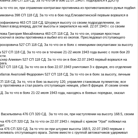
овича 398 СП 118 СД. За то что он в бою 22.07.1943 г. подобрался к ДЗОТу
За то что он, при отражении контратаки противника из противотанкового ружья подбил
фимовича 398 СП 118 СД. За то что в бою под Елизаветинской первым ворвался в
итрофановича 463 СП 118 СД. Штурмуя высоту со своим подразделением, он
вел взвод вперед, достиг высоты и закрепился на ней. 22.07.1943 г. со своим
йлова Григория Михайловича 463 СП 118 СД. За то что он, отражая яростные
вскочил в окопы противника и выбил его из окопов. Преследовал отступающего
рохоровича 527 СП 118 СД. За то что он в боях с немецкими оккупантами за высоту
 527 СП 118 СД. За то что он в течение 21-22 июля 1943 года вынес с поля боя 20
сти.
Аскер Алиевич 527 СП 118 СД. За то что он в бою 22.07.1943 первый ворвался на
рага.
27 СП 118 СД. За то что он в бою 22.07.1943 уничтожил 3-х фрицев, его отделение
рбатов Анатолий Федорович 527 СП 118 СД. За то что он в боях за высоту, личным
П 118 СД. За то, что в бою за высоту 120, управляя станковым пулеметом, все
 противника и стал разить отступающих немцев, убил 8 фрицев. И своим огнем
Д. За то что в боях 21-22 июля 1943 года, находясь в боевых порядках, оказал
а Васильевича 476 СП 320 СД. За то что он, при наступлении на высоту 168.5, своим
 476 СП 320 СД. За то что он 22.07.1943 г. первый с криком “Ура!” побежал на
ат.
ча 476 СП 320 СД. За то что он при штурме высоты 168.5, 22.07.1943 первым с
стреливать отступающего врага. Затем вместе с группой автоматчиков удерживал