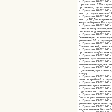
Приказ от 26.07.1943 г
горизонталью 120 с серж
противника, где захвати
Приказ от 26.07.1943 г
высоту с горизонталью 12
Приказ от 26.07.1943 г
высоту 168,5 все время 
ходу сообщения. Рота пр
Приказ от 28.07.1943 
станкового пулемета унич
со своим подразделение.
Приказ от 28.07.1943 
безымянную первым ворва
уничтожил 10 гитлеровцев
Приказ от 28.07.1943 
Елизаветинский, повел вз
Приказ от 28.07.1943 
противника подбил танк п
Приказ от 23.07.1943 
траншею противника и ав
Приказ от 23.07.1943 
возглавил взвод и два ра
Приказ от 23.07.1943 
отделением, при взятии 
взводу.
Приказ от 23.07.1943 
лично истребил 6 гитлеро
Приказ от 23.07.1943 
уничтожил два станковых
Приказ от 23.07.1943 
года огнем из станкового
Приказ от 23.07.1943 г
близком расстоянии прот
Приказ от 23.07.1943 
уничтожил две огневых п
Приказ от 23.07.1943 
когда противник был на 