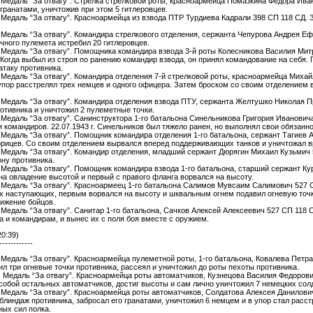
г. Медаль “За отвагу”. Стрелка стрелковой роты, красноармейца Помазкина Федора Иван
 гранатами, уничтожив при этом 5 гитлеровцев.
г. Медаль “За отвагу”. Красноармейца из взвода ПТР Турдиева Кадрали 398 СП 118 СД. 
г. Медаль “За отвагу”. Командира стрелкового отделения, сержанта Чепурова Андрея Е
чного пулемета истребил 20 гитлеровцев.
г. Медаль “За отвагу”. Помощника командира взвода 3-й роты Колесникова Василия М
Когда выбыл из строя по ранению командир взвода, он принял командование на себя. По
атаку противника.
г. Медаль “За отвагу”. Командира отделения 7-й стрелковой роты, красноармейца Миха
 упор расстрелял трех немцев и одного офицера. Затем броском со своим отделением 
г. Медаль “За отвагу”. Командира отделения взвода ПТУ, сержанта Желтушко Николая П
ротивника и уничтожил 2 пулеметные точки.
. Медаль “За отвагу”. Санинструктора 1-го батальона Синельникова Григория Ивановича
 командиров. 22.07.1943 г. Синельников был тяжело ранен, но выполнял свои обязанно
г. Медаль “За отвагу”. Помощник командира отделения 1-го батальона, сержант Тагиев 
фрицев. Со своим отделением вырвался вперед поддерживающих танков и уничтожал в
г. Медаль “За отвагу”. Командир отделения, младший сержант Дюрягин Михаил Кузьмич 5
ону противника.
г. Медаль “За отвагу”. Помощник командира взвода 1-го батальона, старший сержант Ку
на овладение высотой и первый с правого фланга ворвался на высоту.
г. Медаль “За отвагу”. Красноармеец 1-го батальона Салимов Мувсаим Салимович 527 С
х наступающих, первым ворвался на высоту и шквальным огнем подавил огневую точку
ижение бойцов.
. Медаль “За отвагу”. Санитар 1-го батальона, Сачков Алексей Алексеевич 527 СП 118 С
 и командирам, и вынес их с поля боя вместе с оружием.
20:39)
------------
г. Медаль “За отвагу”. Красноармейца пулеметной роты, 1-го батальона, Ковалева Петр
л три огневые точки противника, рассеял и уничтожил до роты пехоты противника.
г. Медаль “За отвагу”. Красноармейца роты автоматчиков, Кузнецова Василия Федоровича
 собой остальных автоматчиков, достиг высоты и сам лично уничтожил 7 немецких солд
г. Медаль “За отвагу”. Красноармейца роты автоматчиков, Солдатова Алексея Данилови
 блиндаж противника, забросал его гранатами, уничтожил 6 немцем и в упор стал рас
ных сил полка.