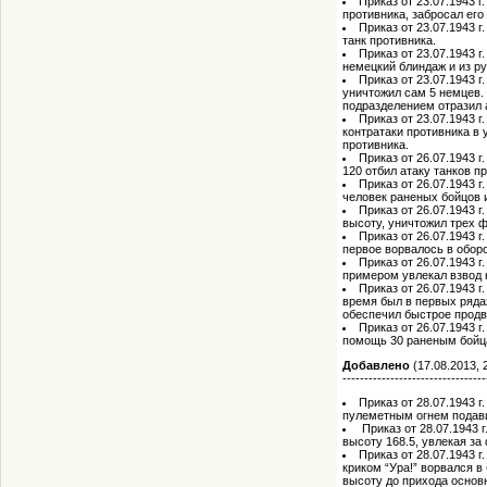
Приказ от 23.07.1943 
противника, забросал его
Приказ от 23.07.1943 
танк противника.
Приказ от 23.07.1943 
немецкий блиндаж и из ру
Приказ от 23.07.1943 
уничтожил сам 5 немцев. 
подразделением отразил 
Приказ от 23.07.1943 
контратаки противника в
противника.
Приказ от 26.07.1943 
120 отбил атаку танков п
Приказ от 26.07.1943 г
человек раненых бойцов и
Приказ от 26.07.1943 
высоту, уничтожил трех 
Приказ от 26.07.1943 
первое ворвалось в обор
Приказ от 26.07.1943 
примером увлекал взвод 
Приказ от 26.07.1943 
время был в первых ряда
обеспечил быстрое продв
Приказ от 26.07.1943 г
помощь 30 раненым бойца
Добавлено
(17.08.2013, 
---------------------------------
Приказ от 28.07.1943 
пулеметным огнем подави
Приказ от 28.07.1943 
высоту 168.5, увлекая за
Приказ от 28.07.1943 
криком “Ура!” ворвался в
высоту до прихода основ