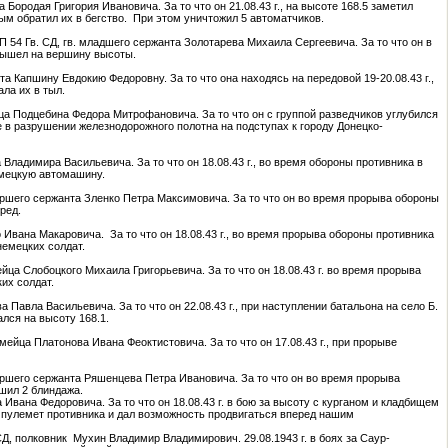
 Бородая Григория Ивановича. За то что он 21.08.43 г., на высоте 168.5 заметил
м обратил их в бегство. При этом уничтожил 5 автоматчиков.
П 54 Гв. СД, гв. младшего сержанта Золотарева Михаила Сергеевича. За то что он в
х вышел на вершину высоты.
нта Капшину Евдокию Федоровну. За то что она находясь на передовой 19-20.08.43 г.,
ла их в тыл.
ейца Подцебина Федора Митрофановича. За то что он с группой разведчиков углубился
е в разрушении железнодорожного полотна на подступах к городу Донецко-
а Владимира Васильевича. За то что он 18.08.43 г., во время обороны противника в
емецкую автомашину.
старшего сержанта Зленко Петра Максимовича. За то что он во время прорыва обороны
ред.
го Ивана Макаровича. За то что он 18.08.43 г., во время прорыва обороны противника
немецких солдат.
ейца Слобоцкого Михаила Григорьевича. За то что он 18.08.43 г. во время прорыва
их солдат.
а Павла Васильевича. За то что он 22.08.43 г., при наступлении батальона на село Б.
лся на высоту 168.1.
рмейца Платонова Ивана Феоктистовича. За то что он 17.08.43 г., при прорыве
старшего сержанта Ряшенцева Петра Ивановича. За то что он во время прорыва
ушил 2 блиндажа.
а Ивана Федоровича. За то что он 18.08.43 г. в бою за высоту с курганом и кладбищем
 пулемет противника и дал возможность продвигаться вперед нашим
Д, полковник Мухин Владимир Владимирович. 29.08.1943 г. в боях за Саур-