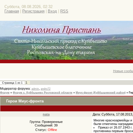
Суббота, 08.08.2026, 02:32
Главная
|
Регистрация
|
Вход
|
RSS
Новые сообщ
1
Страница
1
из
1
Модератор форума:
,
admin
andro72
Форум
»
Форум с. Куйбышево Ростовской области
»
Миус-фронт (Куйбышевский район)
»
Ге
Герои Миус-фронта
nata
Дата: Суббота, 17.08.2013
Многие красноармейцы и 
Группа: Проверенные
были отмечены наградами
Сообщений:
39
Приказ от 26.07.1943 г
Статус:
Offline
противника первым бросил